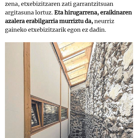
zena, etxebizitzaren zati garrantzitsuan
argitasuna lortuz.
Eta hirugarrena, eraikinaren
azalera erabilgarria murriztu da,
neurriz
gaineko etxebizitzarik egon ez dadin.