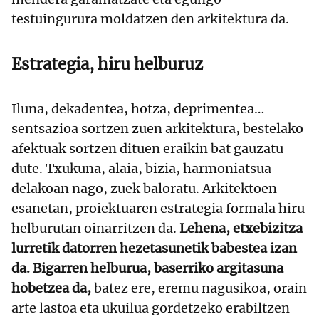
testuingurura moldatzen den arkitektura da.
Estrategia, hiru helburuz
Iluna, dekadentea, hotza, deprimentea…
sentsazioa sortzen zuen arkitektura, bestelako
afektuak sortzen dituen eraikin bat gauzatu
dute. Txukuna, alaia, bizia, harmoniatsua
delakoan nago, zuek baloratu. Arkitektoen
esanetan, proiektuaren estrategia formala hiru
helburutan oinarritzen da.
Lehena, etxebizitza
lurretik datorren hezetasunetik babestea izan
da. Bigarren helburua, baserriko argitasuna
hobetzea da,
batez ere, eremu nagusikoa, orain
arte lastoa eta ukuilua gordetzeko erabiltzen