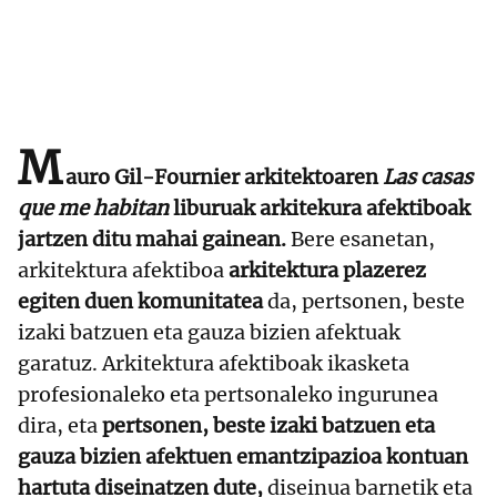
M
auro Gil-Fournier arkitektoaren
Las casas
que me habitan
liburuak arkitekura afektiboak
jartzen ditu mahai gainean.
Bere esanetan,
arkitektura afektiboa
arkitektura plazerez
egiten duen komunitatea
da, pertsonen, beste
izaki batzuen eta gauza bizien afektuak
garatuz. Arkitektura afektiboak ikasketa
profesionaleko eta pertsonaleko ingurunea
dira, eta
pertsonen, beste izaki batzuen eta
gauza bizien afektuen emantzipazioa kontuan
hartuta diseinatzen dute,
diseinua barnetik eta