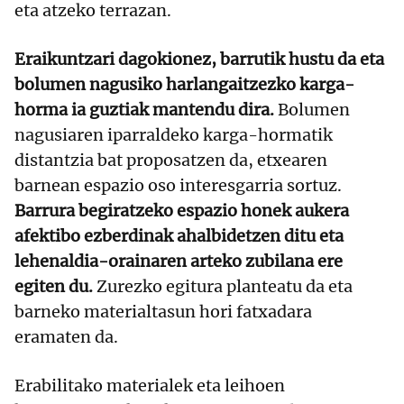
eta atzeko terrazan.
Eraikuntzari dagokionez, barrutik hustu da eta
bolumen nagusiko harlangaitzezko karga-
horma ia guztiak mantendu dira.
Bolumen
nagusiaren iparraldeko karga-hormatik
distantzia bat proposatzen da, etxearen
barnean espazio oso interesgarria sortuz.
Barrura begiratzeko espazio honek aukera
afektibo ezberdinak ahalbidetzen ditu eta
lehenaldia-orainaren arteko zubilana ere
egiten du.
Zurezko egitura planteatu da eta
barneko materialtasun hori fatxadara
eramaten da.
Erabilitako materialek eta leihoen