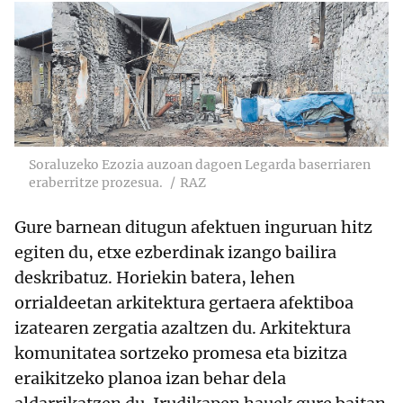
Soraluzeko Ezozia auzoan dagoen Legarda baserriaren
eraberritze prozesua.
RAZ
Gure barnean ditugun afektuen inguruan hitz
egiten du, etxe ezberdinak izango bailira
deskribatuz. Horiekin batera, lehen
orrialdeetan arkitektura gertaera afektiboa
izatearen zergatia azaltzen du. Arkitektura
komunitatea sortzeko promesa eta bizitza
eraikitzeko planoa izan behar dela