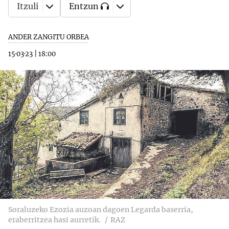
Itzuli
Entzun
ANDER ZANGITU ORBEA
15·03·23
|
18:00
Soraluzeko Ezozia auzoan dagoen Legarda baserria,
eraberritzea hasi aurretik.
RAZ