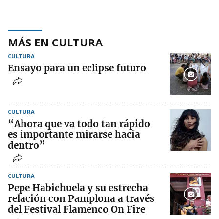
MÁS EN CULTURA
CULTURA
Ensayo para un eclipse futuro
CULTURA
“Ahora que va todo tan rápido
es importante mirarse hacia
dentro”
CULTURA
Pepe Habichuela y su estrecha
relación con Pamplona a través
del Festival Flamenco On Fire