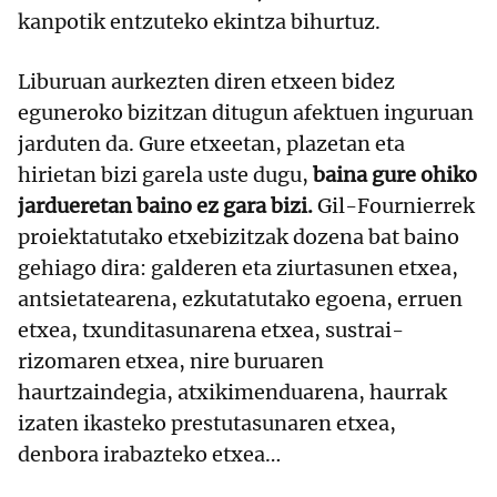
kanpotik entzuteko ekintza bihurtuz.
Liburuan aurkezten diren etxeen bidez
eguneroko bizitzan ditugun afektuen inguruan
jarduten da. Gure etxeetan, plazetan eta
hirietan bizi garela uste dugu,
baina gure ohiko
jardueretan baino ez gara bizi.
Gil-Fournierrek
proiektatutako etxebizitzak dozena bat baino
gehiago dira: galderen eta ziurtasunen etxea,
antsietatearena, ezkutatutako egoena, erruen
etxea, txunditasunarena etxea, sustrai-
rizomaren etxea, nire buruaren
haurtzaindegia, atxikimenduarena, haurrak
izaten ikasteko prestutasunaren etxea,
denbora irabazteko etxea…