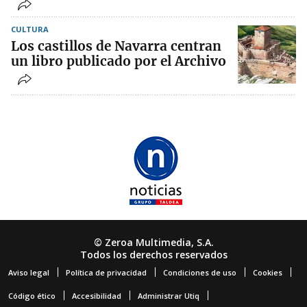
CULTURA
Los castillos de Navarra centran
un libro publicado por el Archivo
© Zeroa Multimedia, S.A.
Todos los derechos reservados
Aviso legal
Política de privacidad
Condiciones de uso
Cookies
Código ético
Accesibilidad
Administrar Utiq