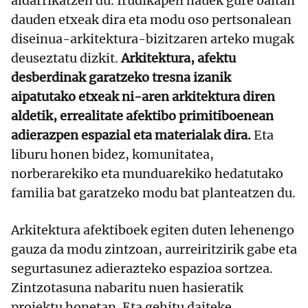
aldarrikatzen du. Irudikapen hauek gure baitan
dauden etxeak dira eta modu oso pertsonalean
diseinua-arkitektura-bizitzaren arteko mugak
deuseztatu dizkit.
Arkitektura, afektu
desberdinak garatzeko tresna izanik
aipatutako etxeak ni-aren arkitektura diren
aldetik, errealitate afektibo primitiboenean
adierazpen espazial eta materialak dira.
Eta
liburu honen bidez, komunitatea,
norberarekiko eta munduarekiko hedatutako
familia bat garatzeko modu bat planteatzen du.
Arkitektura afektiboek egiten duten lehenengo
gauza da modu zintzoan, aurreiritzirik gabe eta
segurtasunez adierazteko espazioa sortzea.
Zintzotasuna nabaritu nuen hasieratik
proiektu honetan. Eta gehitu daiteke