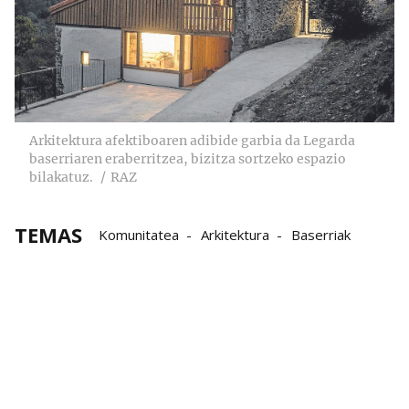
Arkitektura afektiboaren adibide garbia da Legarda
baserriaren eraberritzea, bizitza sortzeko espazio
bilakatuz.
RAZ
TEMAS
Komunitatea
Arkitektura
Baserriak