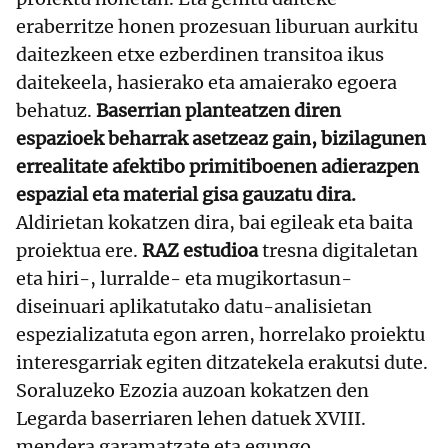
eraberritze honen prozesuan liburuan aurkitu
daitezkeen etxe ezberdinen transitoa ikus
daitekeela, hasierako eta amaierako egoera
behatuz.
Baserrian planteatzen diren
espazioek beharrak asetzeaz gain, bizilagunen
errealitate afektibo primitiboenen adierazpen
espazial eta material gisa gauzatu dira.
Aldirietan kokatzen dira, bai egileak eta baita
proiektua ere.
RAZ estudioa
tresna digitaletan
eta hiri-, lurralde- eta mugikortasun-
diseinuari aplikatutako datu-analisietan
espezializatuta egon arren, horrelako proiektu
interesgarriak egiten ditzatekela erakutsi dute.
Soraluzeko Ezozia auzoan kokatzen den
Legarda baserriaren lehen datuek XVIII.
mendera garamatzate eta egungo