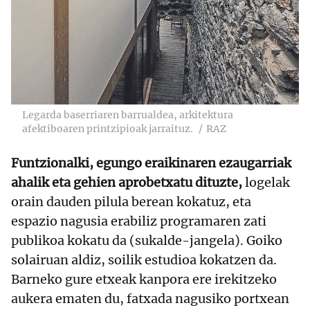
Legarda baserriaren barrualdea, arkitektura
afektiboaren printzipioak jarraituz.
RAZ
Funtzionalki, egungo eraikinaren ezaugarriak
ahalik eta gehien aprobetxatu dituzte,
logelak
orain dauden pilula berean kokatuz, eta
espazio nagusia erabiliz programaren zati
publikoa kokatu da (sukalde-jangela). Goiko
solairuan aldiz, soilik estudioa kokatzen da.
Barneko gure etxeak kanpora ere irekitzeko
aukera ematen du, fatxada nagusiko portxean