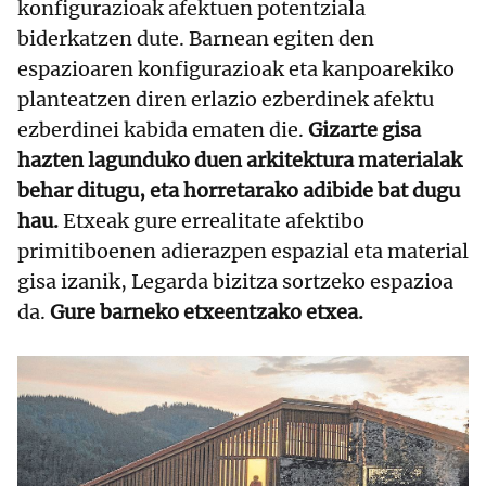
konfigurazioak afektuen potentziala
biderkatzen dute. Barnean egiten den
espazioaren konfigurazioak eta kanpoarekiko
planteatzen diren erlazio ezberdinek afektu
ezberdinei kabida ematen die.
Gizarte gisa
hazten lagunduko duen arkitektura materialak
behar ditugu, eta horretarako adibide bat dugu
hau.
Etxeak gure errealitate afektibo
primitiboenen adierazpen espazial eta material
gisa izanik, Legarda bizitza sortzeko espazioa
da.
Gure barneko etxeentzako etxea.