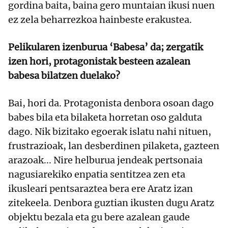
gordina baita, baina gero muntaian ikusi nuen
ez zela beharrezkoa hainbeste erakustea.
Pelikularen izenburua ‘Babesa’ da; zergatik
izen hori, protagonistak besteen azalean
babesa bilatzen duelako?
Bai, hori da. Protagonista denbora osoan dago
babes bila eta bilaketa horretan oso galduta
dago. Nik bizitako egoerak islatu nahi nituen,
frustrazioak, lan desberdinen pilaketa, gazteen
arazoak... Nire helburua jendeak pertsonaia
nagusiarekiko enpatia sentitzea zen eta
ikusleari pentsaraztea bera ere Aratz izan
zitekeela. Denbora guztian ikusten dugu Aratz
objektu bezala eta gu bere azalean gaude