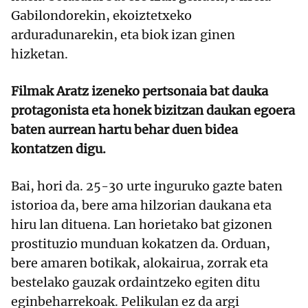
Gabilondorekin, ekoiztetxeko
arduradunarekin, eta biok izan ginen
hizketan.
Filmak Aratz izeneko pertsonaia bat dauka
protagonista eta honek bizitzan daukan egoera
baten aurrean hartu behar duen bidea
kontatzen digu.
Bai, hori da. 25-30 urte inguruko gazte baten
istorioa da, bere ama hilzorian daukana eta
hiru lan dituena. Lan horietako bat gizonen
prostituzio munduan kokatzen da. Orduan,
bere amaren botikak, alokairua, zorrak eta
bestelako gauzak ordaintzeko egiten ditu
eginbeharrekoak. Pelikulan ez da argi