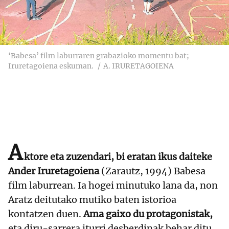
‘Babesa’ film laburraren grabazioko momentu bat;
Iruretagoiena eskuman.
A. IRURETAGOIENA
A
ktore eta zuzendari, bi eratan ikus daiteke
Ander Iruretagoiena
(Zarautz, 1994) Babesa
film laburrean. Ia hogei minutuko lana da, non
Aratz deitutako mutiko baten istorioa
kontatzen duen.
Ama gaixo du protagonistak,
eta diru-sarrera iturri desberdinak behar ditu