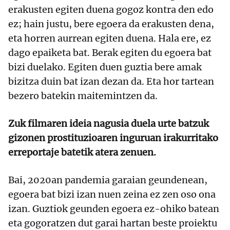
erakusten egiten duena gogoz kontra den edo
ez; hain justu, bere egoera da erakusten dena,
eta horren aurrean egiten duena. Hala ere, ez
dago epaiketa bat. Berak egiten du egoera bat
bizi duelako. Egiten duen guztia bere amak
bizitza duin bat izan dezan da. Eta hor tartean
bezero batekin maitemintzen da.
Zuk filmaren ideia nagusia duela urte batzuk
gizonen prostituzioaren inguruan irakurritako
erreportaje batetik atera zenuen.
Bai, 2020an pandemia garaian geundenean,
egoera bat bizi izan nuen zeina ez zen oso ona
izan. Guztiok geunden egoera ez-ohiko batean
eta gogoratzen dut garai hartan beste proiektu