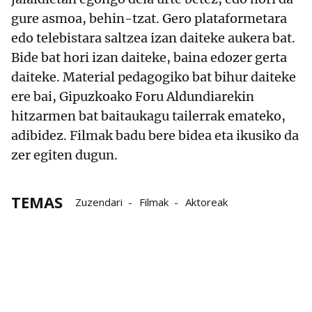
gure asmoa, behin-tzat. Gero plataformetara
edo telebistara saltzea izan daiteke aukera bat.
Bide bat hori izan daiteke, baina edozer gerta
daiteke. Material pedagogiko bat bihur daiteke
ere bai, Gipuzkoako Foru Aldundiarekin
hitzarmen bat baitaukagu tailerrak emateko,
adibidez. Filmak badu bere bidea eta ikusiko da
zer egiten dugun.
TEMAS
Zuzendari
Filmak
Aktoreak