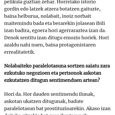
pelikula guztian zehar. Horrelako istorio
gordin edo latzek atzera botatzen gaituzte,
baina helburua, nolabait, inoiz norbait
maitemindu bada eta berarekin jolasean ibili
izan badira, egoera hori agerraraztea izan da.
Denok sentitu izan ditugu emozio horiek. Hori
azaldu nahi nuen, baina protagonistaren
errealitatetik.
Nolabaiteko paralelotasuna sortzen saiatu zara
ezkutuko negozioen eta pertsonok askotan
ezkutatzen ditugun sentimenduen artean?
Hori da. Hor dauden sentimendu ilunak,
askotan ukatzen ditugunak, badute
paralelotasun bat prostituzioarekin. Akaso izan