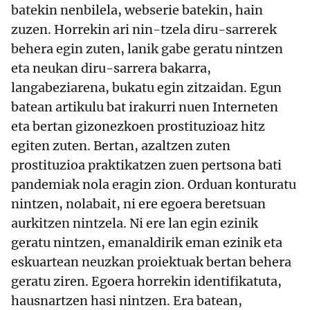
batekin nenbilela, webserie batekin, hain
zuzen. Horrekin ari nin-tzela diru-sarrerek
behera egin zuten, lanik gabe geratu nintzen
eta neukan diru-sarrera bakarra,
langabeziarena, bukatu egin zitzaidan. Egun
batean artikulu bat irakurri nuen Interneten
eta bertan gizonezkoen prostituzioaz hitz
egiten zuten. Bertan, azaltzen zuten
prostituzioa praktikatzen zuen pertsona bati
pandemiak nola eragin zion. Orduan konturatu
nintzen, nolabait, ni ere egoera beretsuan
aurkitzen nintzela. Ni ere lan egin ezinik
geratu nintzen, emanaldirik eman ezinik eta
eskuartean neuzkan proiektuak bertan behera
geratu ziren. Egoera horrekin identifikatuta,
hausnartzen hasi nintzen. Era batean,