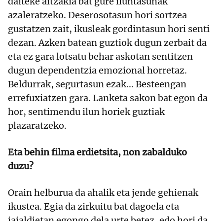
daiteke aitzakia bat gure iluntasunak
azaleratzeko. Deserosotasun hori sortzea
gustatzen zait, ikusleak gordintasun hori senti
dezan. Azken batean guztiok dugun zerbait da
eta ez gara lotsatu behar askotan sentitzen
dugun dependentzia emozional horretaz.
Beldurrak, segurtasun ezak... Besteengan
errefuxiatzen gara. Lanketa sakon bat egon da
hor, sentimendu ilun horiek guztiak
plazaratzeko.
Eta behin filma erdietsita, non zabalduko
duzu?
Orain helburua da ahalik eta jende gehienak
ikustea. Egia da zirkuitu bat dagoela eta
jaialdietan egongo dela urte betez, edo hori da