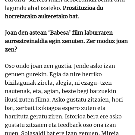
lagundu ahal izateko.
Prostituzioa du
horretarako aukeretako bat.
Joan den astean ‘Babesa’ film laburraren
aurrestreinaldia egin zenuten. Zer moduz joan
zen?
Oso ondo joan zen guztia. Jende asko izan
genuen gurekin. Egia da nire herriko
bizilagunak zirela, alegia, ni ezagu-tzen
nautenak, eta, agian, beste begi batzuekin
ikusi zuten filma. Asko gustatu zitzaien, hori
bai, zerbait txikiagoa espero zuten eta
harrituta geratu ziren. Istorioa bera ere asko
gustatu zitzaien eta feedback oso ona izan
nuen. Solasaldi bat ere izan genuen, Mireia