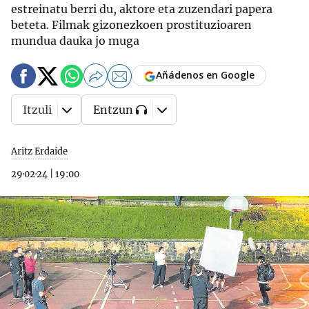
estreinatu berri du, aktore eta zuzendari papera
beteta. Filmak gizonezkoen prostituzioaren
mundua dauka jo muga
Añádenos en Google
Itzuli
Entzun
Aritz Erdaide
29·02·24
|
19:00