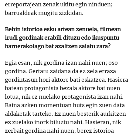
erreportajean zenak ukitu egin ninduen;
barrualdeak mugitu zizkidan.
Behin istorioa esku artean zenuela, filmean
irudi gordinak erabili dituzu edo ikuspuntu
barnerakoiago bat azaltzen saiatu zara?
Egia esan, nik gordina izan nahi nuen; oso
gordina. Gertatu zaidana da ez zela erraza
gordintasun hori aktore bati eskatzea. Hasiera
batean protagonista bezala aktore bat nuen
lotua, nik ez nuelako protagonista izan nahi.
Baina azken momentuan huts egin zuen data
aldaketak tarteko. Ez nuen besterik aurkitzen
ez zuelako inork biluztu nahi. Hasieran, nik
zerbait gordina nahi nuen, berez istorioa