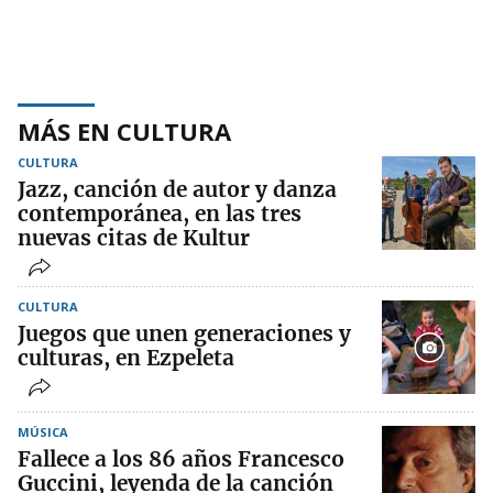
MÁS EN CULTURA
CULTURA
Jazz, canción de autor y danza
contemporánea, en las tres
nuevas citas de Kultur
CULTURA
Juegos que unen generaciones y
culturas, en Ezpeleta
MÚSICA
Fallece a los 86 años Francesco
Guccini, leyenda de la canción