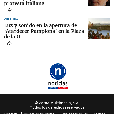
protesta italiana
CULTURA
Luz y sonido en la apertura de
‘Atardecer Pamplona’ en la Plaza
de la O
© Zeroa Multimedia, S.A.
Todos los derechos reservados
Aviso legal
Política de privacidad
Condiciones de uso
Cookies