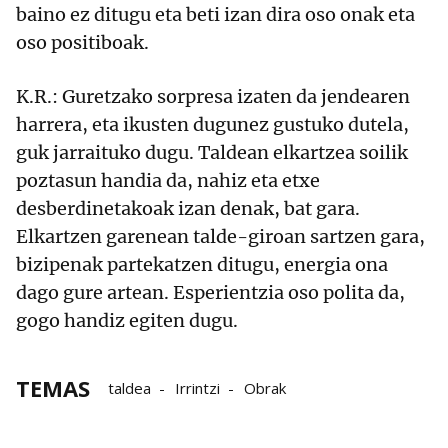
baino ez ditugu eta beti izan dira oso onak eta
oso positiboak.
K.R.: Guretzako sorpresa izaten da jendearen
harrera, eta ikusten dugunez gustuko dutela,
guk jarraituko dugu. Taldean elkartzea soilik
poztasun handia da, nahiz eta etxe
desberdinetakoak izan denak, bat gara.
Elkartzen garenean talde-giroan sartzen gara,
bizipenak partekatzen ditugu, energia ona
dago gure artean. Esperientzia oso polita da,
gogo handiz egiten dugu.
TEMAS
taldea
Irrintzi
Obrak