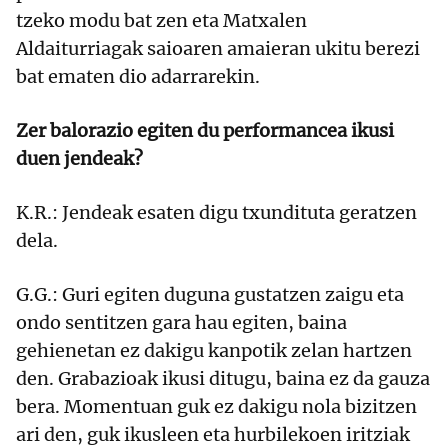
tzeko modu bat zen eta Matxalen
Aldaiturriagak saioaren amaieran ukitu berezi
bat ematen dio adarrarekin.
Zer balorazio egiten du performancea ikusi
duen jendeak?
K.R.: Jendeak esaten digu txundituta geratzen
dela.
G.G.: Guri egiten duguna gustatzen zaigu eta
ondo sentitzen gara hau egiten, baina
gehienetan ez dakigu kanpotik zelan hartzen
den. Grabazioak ikusi ditugu, baina ez da gauza
bera. Momentuan guk ez dakigu nola bizitzen
ari den, guk ikusleen eta hurbilekoen iritziak