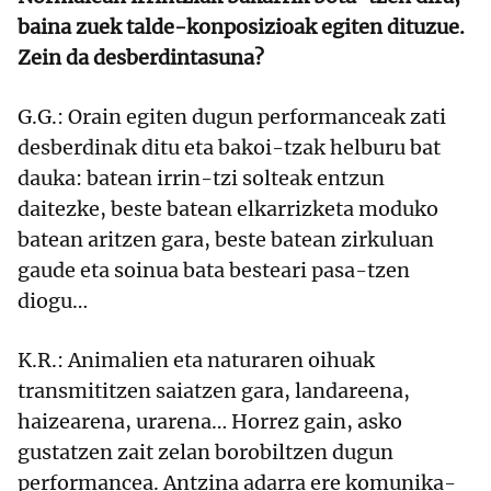
baina zuek talde-konposizioak egiten dituzue.
Zein da desberdintasuna?
G.G.: Orain egiten dugun performanceak zati
desberdinak ditu eta bakoi-tzak helburu bat
dauka: batean irrin-tzi solteak entzun
daitezke, beste batean elkarrizketa moduko
batean aritzen gara, beste batean zirkuluan
gaude eta soinua bata besteari pasa-tzen
diogu…
K.R.: Animalien eta naturaren oihuak
transmititzen saiatzen gara, landareena,
haizearena, urarena… Horrez gain, asko
gustatzen zait zelan borobiltzen dugun
performancea. Antzina adarra ere komunika-