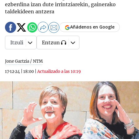
ezberdina izan dute irrintziarekin, gainerako
taldekideen antzera
Añádenos en Google
Itzuli
Entzun
Jone Gartzia / NTM
17·12·24
|
18:00
|
Actualizado a las 10:19