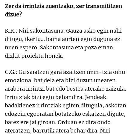
Zer da irrintzia zuentzako, zer transmititzen
dizue?
K.R.: Niri sakontasuna. Gauza asko egin nahi
ditugu, ikertu… baina aurten egin duguna ez
nuen espero. Sakontasuna eta poza eman
dizkit proiektu honek.
G.G.: Gu saiatzen gara azaltzen irrin-tzia oihu
emozional bat dela eta bizi duzun unearen
arabera irrintzi bat edo bestea aterako zaizula.
Irrintziak bizi egin behar dira. Jendeak
badakienez irrintziak egiten ditugula, askotan
edozein egoeratan botatzeko eskatzen digute,
batez ere jai giroan. Orduan ez dira ondo
ateratzen, barrutik atera behar dira. Niri