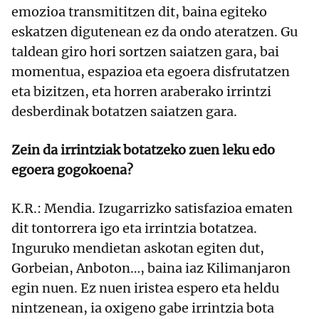
emozioa transmititzen dit, baina egiteko
eskatzen digutenean ez da ondo ateratzen. Gu
taldean giro hori sortzen saiatzen gara, bai
momentua, espazioa eta egoera disfrutatzen
eta bizitzen, eta horren araberako irrintzi
desberdinak botatzen saiatzen gara.
Zein da irrintziak botatzeko zuen leku edo
egoera gogokoena?
K.R.: Mendia. Izugarrizko satisfazioa ematen
dit tontorrera igo eta irrintzia botatzea.
Inguruko mendietan askotan egiten dut,
Gorbeian, Anboton…, baina iaz Kilimanjaron
egin nuen. Ez nuen iristea espero eta heldu
nintzenean, ia oxigeno gabe irrintzia bota