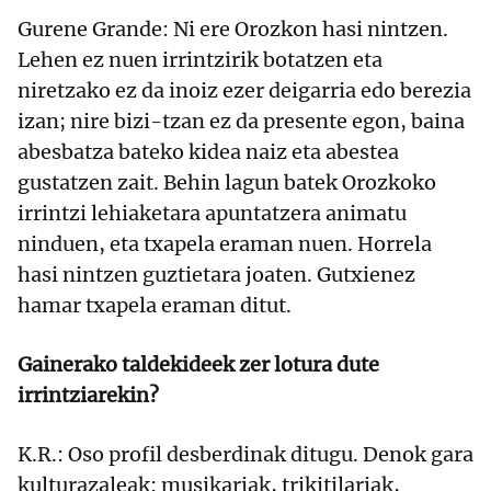
Gurene Grande: Ni ere Orozkon hasi nintzen.
Lehen ez nuen irrintzirik botatzen eta
niretzako ez da inoiz ezer deigarria edo berezia
izan; nire bizi-tzan ez da presente egon, baina
abesbatza bateko kidea naiz eta abestea
gustatzen zait. Behin lagun batek Orozkoko
irrintzi lehiaketara apuntatzera animatu
ninduen, eta txapela eraman nuen. Horrela
hasi nintzen guztietara joaten. Gutxienez
hamar txapela eraman ditut.
Gainerako taldekideek zer lotura dute
irrintziarekin?
K.R.: Oso profil desberdinak ditugu. Denok gara
kulturazaleak: musikariak, trikitilariak,