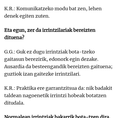
K.R.: Komunikatzeko modu bat zen, lehen
denek egiten zuten.
Eta egun, zer da irrintzilariak bereizten
dituena?
G.G.: Guk ez dugu irrintziak bota-tzeko
gaitasun berezirik, edonork egin dezake.
Ausardia da besteengandik bereizten gaituena;
guztiok izan gaitezke irrintzilari.
K.R.: Praktika ere garrantzitsua da: nik badakit
taldean nagoenetik irrintzi hobeak botatzen
ditudala.
Normalean irrintziak bakarrik bota-tzen dira,