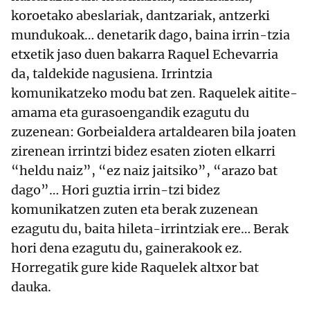
koroetako abeslariak, dantzariak, antzerki
mundukoak… denetarik dago, baina irrin-tzia
etxetik jaso duen bakarra Raquel Echevarria
da, taldekide nagusiena. Irrintzia
komunikatzeko modu bat zen. Raquelek aitite-
amama eta gurasoengandik ezagutu du
zuzenean: Gorbeialdera artaldearen bila joaten
zirenean irrintzi bidez esaten zioten elkarri
“heldu naiz”, “ez naiz jaitsiko”, “arazo bat
dago”… Hori guztia irrin-tzi bidez
komunikatzen zuten eta berak zuzenean
ezagutu du, baita hileta-irrintziak ere… Berak
hori dena ezagutu du, gainerakook ez.
Horregatik gure kide Raquelek altxor bat
dauka.