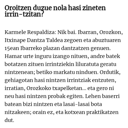
Oroitzen duzue nola hasi zineten
irrin-tzitan?
Karmele Respaldiza: Nik bai. Ibarran, Orozkon,
Itxinape Dantza Taldea zegoen eta abuztuaren
15ean Ibarreko plazan dantzatzen genuen.
Hamar urte inguru izango nituen, andre batek
botatzen zituen irrintziekin liluratuta geratu
nintzenean; betiko markatu ninduen. Ordutik,
gehiagotan hasi nintzen irrintziak entzuten,
irratian, Orozkoko txapelketan… eta gero ni
neu hasi nintzen probak egiten. Lehen baserri
batean bizi nintzen eta lasai-lasai bota
nitzakeen; orain ez, eta kotxean praktikatzen
dut.