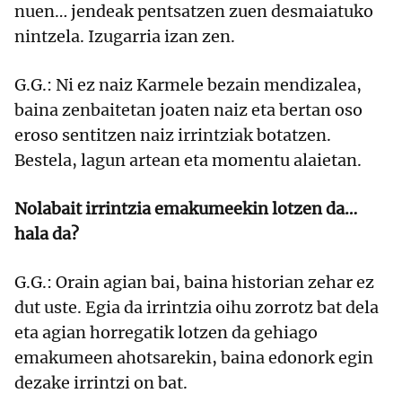
nuen… jendeak pentsatzen zuen desmaiatuko
nintzela. Izugarria izan zen.
G.G.: Ni ez naiz Karmele bezain mendizalea,
baina zenbaitetan joaten naiz eta bertan oso
eroso sentitzen naiz irrintziak botatzen.
Bestela, lagun artean eta momentu alaietan.
Nolabait irrintzia emakumeekin lotzen da…
hala da?
G.G.: Orain agian bai, baina historian zehar ez
dut uste. Egia da irrintzia oihu zorrotz bat dela
eta agian horregatik lotzen da gehiago
emakumeen ahotsarekin, baina edonork egin
dezake irrintzi on bat.