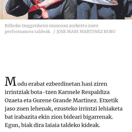
Bilboko Guggenheim museoan aurkeztu zuen
performancea taldeak.
JOSE MARI MARTINEZ BUBU
M
odu erabat ezberdinetan hasi ziren
irrintziak bota-tzen Karmele Respaldiza
Ozaeta eta Gurene Grande Martinez. Etxetik
jaso zuen lehenak, ezusteko irrintzi lehiaketa
bat irabazita ekin zion bideari bigarrenak.
Egun, biak dira Iaiaia taldeko kideak.