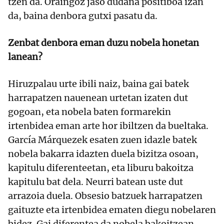
tzen da. Oraingoz jaso dudana positiboa izan
da, baina denbora gutxi pasatu da.
Zenbat denbora eman duzu nobela honetan
lanean?
Hiruzpalau urte ibili naiz, baina gai batek
harrapatzen nauenean urtetan izaten dut
gogoan, eta nobela baten formarekin
irtenbidea eman arte hor ibiltzen da bueltaka.
García Márquezek esaten zuen idazle batek
nobela bakarra idazten duela bizitza osoan,
kapitulu diferenteetan, eta liburu bakoitza
kapitulu bat dela. Neurri batean uste dut
arrazoia duela. Obsesio batzuek harrapatzen
gaituzte eta irtenbidea ematen diegu nobelaren
bidez. Gai diferentea da nobela bakoitzean,