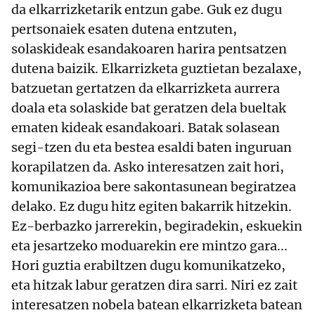
da elkarrizketarik entzun gabe. Guk ez dugu
pertsonaiek esaten dutena entzuten,
solaskideak esandakoaren harira pentsatzen
dutena baizik. Elkarrizketa guztietan bezalaxe,
batzuetan gertatzen da elkarrizketa aurrera
doala eta solaskide bat geratzen dela bueltak
ematen kideak esandakoari. Batak solasean
segi-tzen du eta bestea esaldi baten inguruan
korapilatzen da. Asko interesatzen zait hori,
komunikazioa bere sakontasunean begiratzea
delako. Ez dugu hitz egiten bakarrik hitzekin.
Ez-berbazko jarrerekin, begiradekin, eskuekin
eta jesartzeko moduarekin ere mintzo gara...
Hori guztia erabiltzen dugu komunikatzeko,
eta hitzak labur geratzen dira sarri. Niri ez zait
interesatzen nobela batean elkarrizketa batean