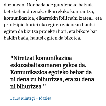
duzunean. Hor badaude gutxieneko batzuk
bete behar direnak: elkarrekiko konfiantza,
komunikazioa, elkarrekin ibili nahi izatea… eta
printzipio horiei uko egiten zaienean hautsi
egiten da bizitza proiektu hori, eta bikote bat
baldin bada, hautsi egiten da bikotea.
"Niretzat komunikazioa
eskuzabaltasunaren gakoa da.
Komunikazioa egoteko behar da
ni dena zu bihurtzea, eta zu dena
ni bihurtzea.”
Laura Mintegi - Idazlea