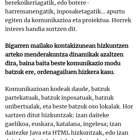
berekoikeriagatik, edo botere-
harremanengatik, inposaketagatik… apurtu
egiten da komunikazioa eta proiektua. Horrek
interes handia sortzen dit.
Bigarren mailako kontakizunean hizkuntzen
arteko menderakuntza dinamikak azaltzen
dira, baina baita beste komunikazio modu
batzuk ere, ordenagailuen hizkera kasu.
Komunikazioan kodeak daude, batzuk
partekatuak, batzuk inposatuak, batzuk
unibertsalak, eta beste batzuk oso lokalak. Hor
sartzen ditut hizkuntzak: izan daiteke
gaelikoa, euskara, katalana, ingelesa; izan
daitezke Java eta HTML hizkuntzak, edo izan