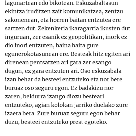
lagunartean edo bikotean. Eskuzabaltasun
ekintza iruditzen zait komunikatzea, zentzu
sakonenean, eta horren baitan entzutea ere
sartzen dut. Zekenkeria ikaragarria ikusten dut
inguruan, zer esanik ez geopolitikan, inork ez
dio inori entzuten, baina baita gure
egunerokotasunean ere. Besteak hitz egiten ari
direnean pentsatzen ari gara zer esango
dugun, ez gara entzuten ari. Oso eskuzabala
izan behar da besteei entzuteko eta nor bere
buruaz oso seguru egon. Ez badakizu nor
zaren, beldurra izango diozu besteari
entzuteko, agian kolokan jarriko duelako zure
izaera bera. Zure buruaz seguru egon behar
duzu, besteei entzuteko prest egoteko.