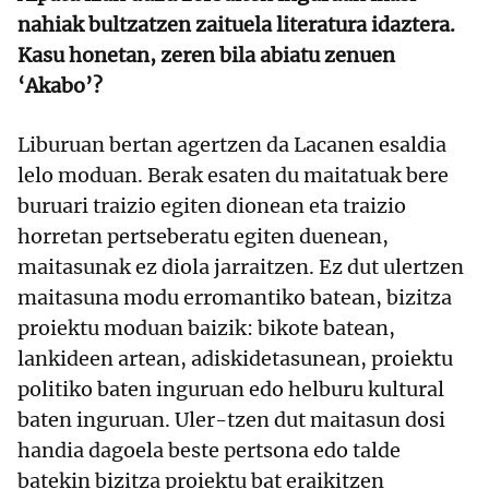
nahiak bultzatzen zaituela literatura idaztera.
Kasu honetan, zeren bila abiatu zenuen
‘Akabo’?
Liburuan bertan agertzen da Lacanen esaldia
lelo moduan. Berak esaten du maitatuak bere
buruari traizio egiten dionean eta traizio
horretan pertseberatu egiten duenean,
maitasunak ez diola jarraitzen. Ez dut ulertzen
maitasuna modu erromantiko batean, bizitza
proiektu moduan baizik: bikote batean,
lankideen artean, adiskidetasunean, proiektu
politiko baten inguruan edo helburu kultural
baten inguruan. Uler-tzen dut maitasun dosi
handia dagoela beste pertsona edo talde
batekin bizitza proiektu bat eraikitzen