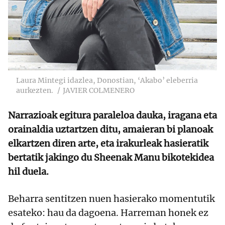
Laura Mintegi idazlea, Donostian, ‘Akabo’ eleberria
aurkezten.
JAVIER COLMENERO
Narrazioak egitura paraleloa dauka, iragana eta
orainaldia uztartzen ditu, amaieran bi planoak
elkartzen diren arte, eta irakurleak hasieratik
bertatik jakingo du Sheenak Manu bikotekidea
hil duela.
Beharra sentitzen nuen hasierako momentutik
esateko: hau da dagoena. Harreman honek ez