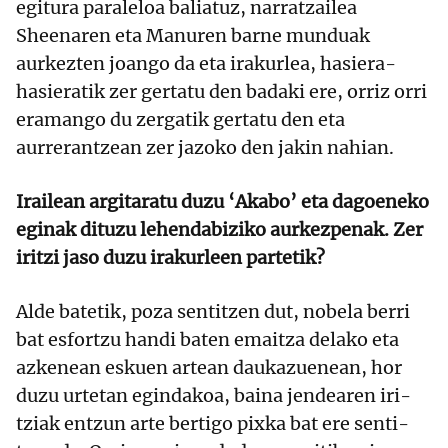
egitura paraleloa baliatuz, narratzailea
Sheenaren eta Manuren barne munduak
aurkezten joango da eta irakurlea, hasiera-
hasieratik zer gertatu den badaki ere, orriz orri
eramango du zergatik gertatu den eta
aurrerantzean zer jazoko den jakin nahian.
Irailean argitaratu duzu ‘Akabo’ eta dagoeneko
eginak dituzu lehendabiziko aurkezpenak. Zer
iritzi jaso duzu irakurleen partetik?
Alde batetik, poza sentitzen dut, nobela berri
bat esfortzu handi baten emaitza delako eta
azkenean eskuen artean daukazuenean, hor
duzu urtetan egindakoa, baina jendearen iri-
tziak entzun arte bertigo pixka bat ere senti-