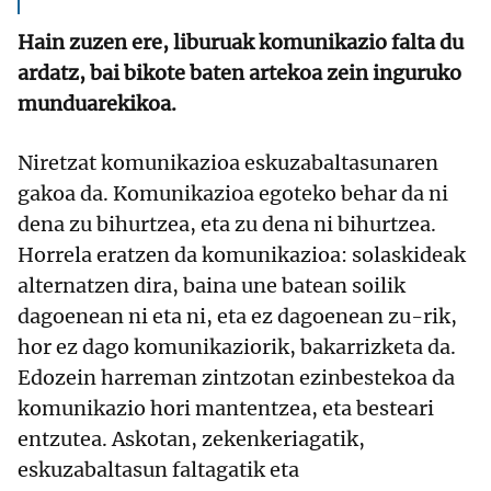
Hain zuzen ere, liburuak komunikazio falta du
ardatz, bai bikote baten artekoa zein inguruko
munduarekikoa.
Niretzat komunikazioa eskuzabaltasunaren
gakoa da. Komunikazioa egoteko behar da ni
dena zu bihurtzea, eta zu dena ni bihurtzea.
Horrela eratzen da komunikazioa: solaskideak
alternatzen dira, baina une batean soilik
dagoenean ni eta ni, eta ez dagoenean zu-rik,
hor ez dago komunikaziorik, bakarrizketa da.
Edozein harreman zintzotan ezinbestekoa da
komunikazio hori mantentzea, eta besteari
entzutea. Askotan, zekenkeriagatik,
eskuzabaltasun faltagatik eta