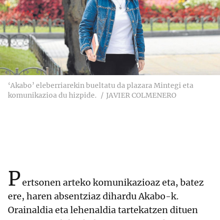
‘Akabo’ eleberriarekin bueltatu da plazara Mintegi eta
komunikazioa du hizpide.
JAVIER COLMENERO
P
ertsonen arteko komunikazioaz eta, batez
ere, haren absentziaz dihardu Akabo-k.
Orainaldia eta lehenaldia tartekatzen dituen