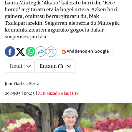
Laura Mintegik ‘Akabo’ kaleratu berri du, ‘Ecce
homo’ argitaratu eta ia hogei urtera. Azken hori,
gainera, oraintsu berrargitaratu du, biak
Txalapartarekin. Seigarren eleberria du Mintegik,
komunikazioaren inguruko gogoeta dakar
suspensez jantzia
Añádenos en Google
Itzuli
Entzun
Jone Gartzia Gerra
29·09·25
|
09:45
|
Actualizado a las 11:18