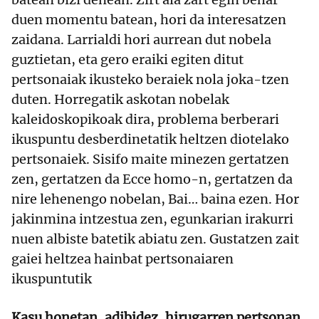
duen momentu batean, hori da interesatzen
zaidana. Larrialdi hori aurrean dut nobela
guztietan, eta gero eraiki egiten ditut
pertsonaiak ikusteko beraiek nola joka-tzen
duten. Horregatik askotan nobelak
kaleidoskopikoak dira, problema berberari
ikuspuntu desberdinetatik heltzen diotelako
pertsonaiek. Sisifo maite minezen gertatzen
zen, gertatzen da Ecce homo-n, gertatzen da
nire lehenengo nobelan, Bai… baina ezen. Hor
jakinmina intzestua zen, egunkarian irakurri
nuen albiste batetik abiatu zen. Gustatzen zait
gaiei heltzea hainbat pertsonaiaren
ikuspuntutik
Kasu honetan, adibidez, hirugarren pertsonan