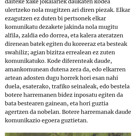
daiteke xake jokalariek daukaten kodea
ulertzeko nola mugitzen ari diren piezak. Elkar
ezagutzen ez duten bi pertsonek elkar
komunikatu dezakete jakinda nola mugitu
alfila, zaldia edo dorrea, eta kalera ateratzen
direnean batek egiten du koreeraz eta besteak
swahiliz; agian bizitza errealean ez zuten
komunikatuko. Kode diferenteak daude,
amankomunean dutena zera da, edo elkarren
artean adosten dugu horrek hori esan nahi
duela, esaterako, trafiko seinaleak, edo bestela
botere harremanen bidez inposatu egiten da
bata bestearen gainean, eta hori guztia
agertzen da nobelan. Botere harremanak daude
komunikazio egoera guztietan.