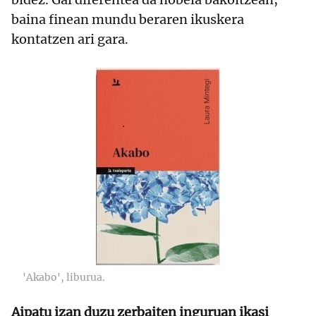
baina finean mundu beraren ikuskera
kontatzen ari gara.
'Akabo', liburua.
Aipatu izan duzu zerbaiten inguruan ikasi