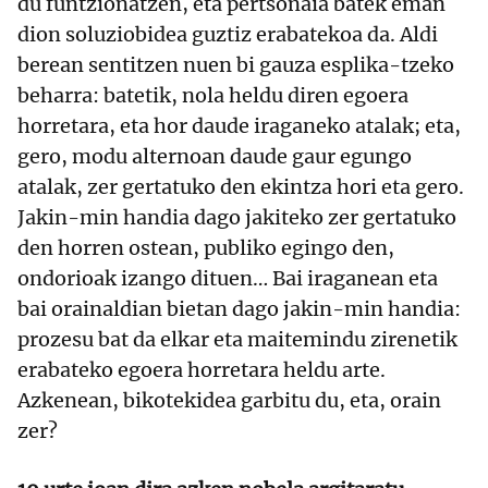
du funtzionatzen, eta pertsonaia batek eman
dion soluziobidea guztiz erabatekoa da. Aldi
berean sentitzen nuen bi gauza esplika-tzeko
beharra: batetik, nola heldu diren egoera
horretara, eta hor daude iraganeko atalak; eta,
gero, modu alternoan daude gaur egungo
atalak, zer gertatuko den ekintza hori eta gero.
Jakin-min handia dago jakiteko zer gertatuko
den horren ostean, publiko egingo den,
ondorioak izango dituen… Bai iraganean eta
bai orainaldian bietan dago jakin-min handia:
prozesu bat da elkar eta maitemindu zirenetik
erabateko egoera horretara heldu arte.
Azkenean, bikotekidea garbitu du, eta, orain
zer?