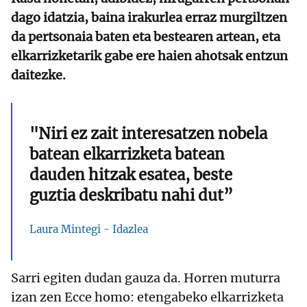
dago idatzia, baina irakurlea erraz murgiltzen
da pertsonaia baten eta bestearen artean, eta
elkarrizketarik gabe ere haien ahotsak entzun
daitezke.
"Niri ez zait interesatzen nobela
batean elkarrizketa batean
dauden hitzak esatea, beste
guztia deskribatu nahi dut”
Laura Mintegi - Idazlea
Sarri egiten dudan gauza da. Horren muturra
izan zen Ecce homo: etengabeko elkarrizketa