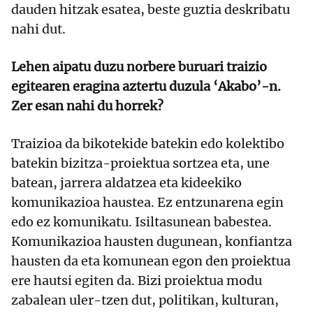
dauden hitzak esatea, beste guztia deskribatu
nahi dut.
Lehen aipatu duzu norbere buruari traizio
egitearen eragina aztertu duzula ‘Akabo’-n.
Zer esan nahi du horrek?
Traizioa da bikotekide batekin edo kolektibo
batekin bizitza-proiektua sortzea eta, une
batean, jarrera aldatzea eta kideekiko
komunikazioa haustea. Ez entzunarena egin
edo ez komunikatu. Isiltasunean babestea.
Komunikazioa hausten dugunean, konfiantza
hausten da eta komunean egon den proiektua
ere hautsi egiten da. Bizi proiektua modu
zabalean uler-tzen dut, politikan, kulturan,