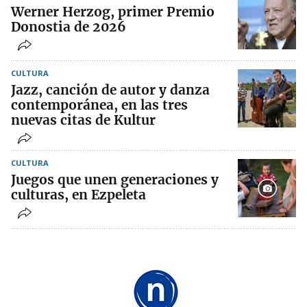
Werner Herzog, primer Premio
Donostia de 2026
CULTURA
Jazz, canción de autor y danza
contemporánea, en las tres
nuevas citas de Kultur
CULTURA
Juegos que unen generaciones y
culturas, en Ezpeleta