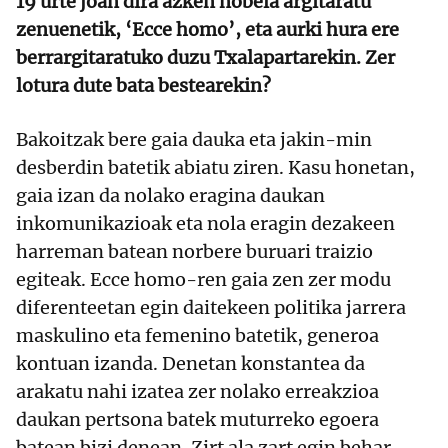
19 urte joan dira azken nobela argitaratu
zenuenetik, ‘Ecce homo’, eta aurki hura ere
berrargitaratuko duzu Txalapartarekin. Zer
lotura dute bata bestearekin?
Bakoitzak bere gaia dauka eta jakin-min
desberdin batetik abiatu ziren. Kasu honetan,
gaia izan da nolako eragina daukan
inkomunikazioak eta nola eragin dezakeen
harreman batean norbere buruari traizio
egiteak. Ecce homo-ren gaia zen zer modu
diferenteetan egin daitekeen politika jarrera
maskulino eta femenino batetik, generoa
kontuan izanda. Denetan konstantea da
arakatu nahi izatea zer nolako erreakzioa
daukan pertsona batek muturreko egoera
batean bizi denean. Zirt ala zart egin behar