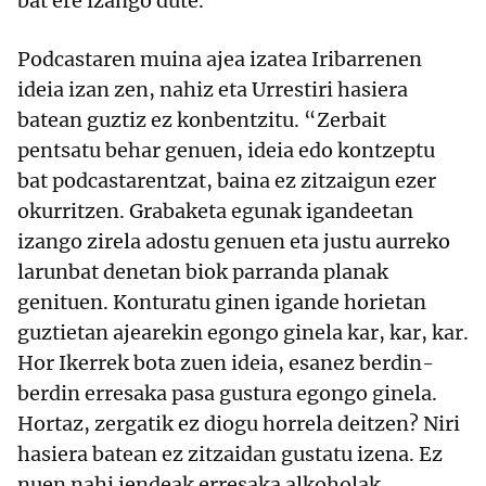
bat ere izango dute.
Podcastaren muina ajea izatea Iribarrenen
ideia izan zen, nahiz eta Urrestiri hasiera
batean guztiz ez konbentzitu. “Zerbait
pentsatu behar genuen, ideia edo kontzeptu
bat podcastarentzat, baina ez zitzaigun ezer
okurritzen. Grabaketa egunak igandeetan
izango zirela adostu genuen eta justu aurreko
larunbat denetan biok parranda planak
genituen. Konturatu ginen igande horietan
guztietan ajearekin egongo ginela kar, kar, kar.
Hor Ikerrek bota zuen ideia, esanez berdin-
berdin erresaka pasa gustura egongo ginela.
Hortaz, zergatik ez diogu horrela deitzen? Niri
hasiera batean ez zitzaidan gustatu izena. Ez
nuen nahi jendeak erresaka alkoholak