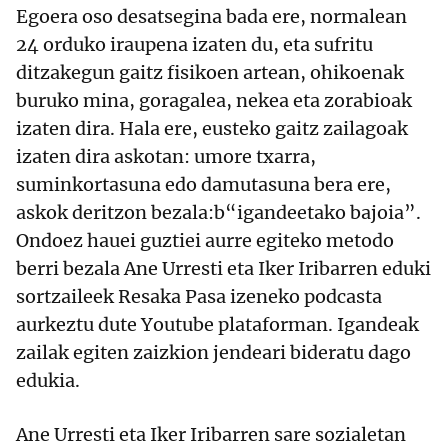
Egoera oso desatsegina bada ere, normalean
24 orduko iraupena izaten du, eta sufritu
ditzakegun gaitz fisikoen artean, ohikoenak
buruko mina, goragalea, nekea eta zorabioak
izaten dira. Hala ere, eusteko gaitz zailagoak
izaten dira askotan: umore txarra,
suminkortasuna edo damutasuna bera ere,
askok deritzon bezala:b“igandeetako bajoia”.
Ondoez hauei guztiei aurre egiteko metodo
berri bezala Ane Urresti eta Iker Iribarren eduki
sortzaileek Resaka Pasa izeneko podcasta
aurkeztu dute Youtube plataforman. Igandeak
zailak egiten zaizkion jendeari bideratu dago
edukia.
Ane Urresti eta Iker Iribarren sare sozialetan