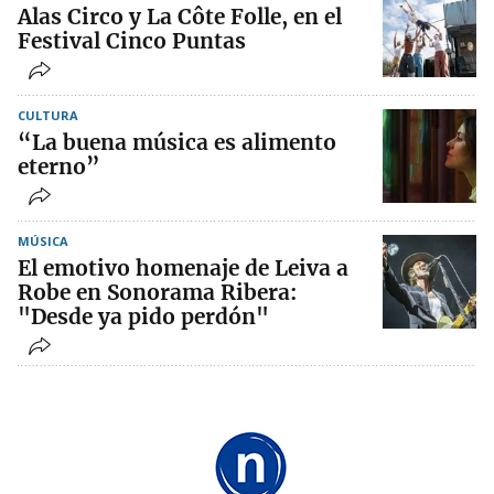
Alas Circo y La Côte Folle, en el
Festival Cinco Puntas
CULTURA
“La buena música es alimento
eterno”
MÚSICA
El emotivo homenaje de Leiva a
Robe en Sonorama Ribera:
"Desde ya pido perdón"