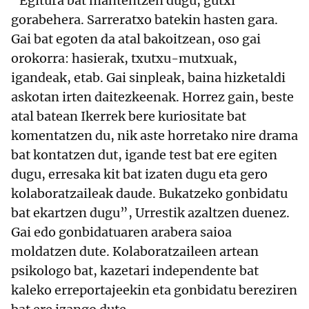
“Egitura bat mantentzen dugu, gutxi
gorabehera. Sarreratxo batekin hasten gara.
Gai bat egoten da atal bakoitzean, oso gai
orokorra: hasierak, txutxu-mutxuak,
igandeak, etab. Gai sinpleak, baina hizketaldi
askotan irten daitezkeenak. Horrez gain, beste
atal batean Ikerrek bere kuriositate bat
komentatzen du, nik aste horretako nire drama
bat kontatzen dut, igande test bat ere egiten
dugu, erresaka kit bat izaten dugu eta gero
kolaboratzaileak daude. Bukatzeko gonbidatu
bat ekartzen dugu”, Urrestik azaltzen duenez.
Gai edo gonbidatuaren arabera saioa
moldatzen dute. Kolaboratzaileen artean
psikologo bat, kazetari independente bat
kaleko erreportajeekin eta gonbidatu bereziren