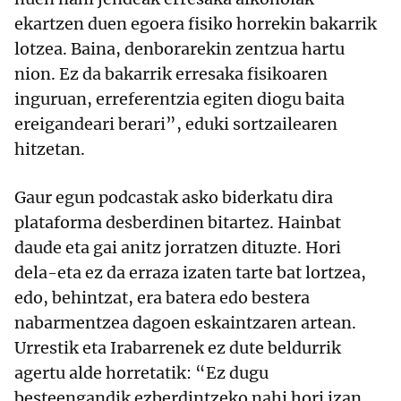
ekartzen duen egoera fisiko horrekin bakarrik
lotzea. Baina, denborarekin zentzua hartu
nion. Ez da bakarrik erresaka fisikoaren
inguruan, erreferentzia egiten diogu baita
ereigandeari berari”, eduki sortzailearen
hitzetan.
Gaur egun podcastak asko biderkatu dira
plataforma desberdinen bitartez. Hainbat
daude eta gai anitz jorratzen dituzte. Hori
dela-eta ez da erraza izaten tarte bat lortzea,
edo, behintzat, era batera edo bestera
nabarmentzea dagoen eskaintzaren artean.
Urrestik eta Irabarrenek ez dute beldurrik
agertu alde horretatik: “Ez dugu
besteengandik ezberdintzeko nahi hori izan.