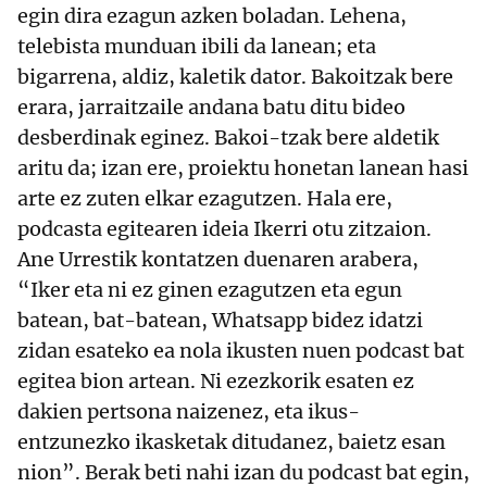
egin dira ezagun azken boladan. Lehena,
telebista munduan ibili da lanean; eta
bigarrena, aldiz, kaletik dator. Bakoitzak bere
erara, jarraitzaile andana batu ditu bideo
desberdinak eginez. Bakoi-tzak bere aldetik
aritu da; izan ere, proiektu honetan lanean hasi
arte ez zuten elkar ezagutzen. Hala ere,
podcasta egitearen ideia Ikerri otu zitzaion.
Ane Urrestik kontatzen duenaren arabera,
“Iker eta ni ez ginen ezagutzen eta egun
batean, bat-batean, Whatsapp bidez idatzi
zidan esateko ea nola ikusten nuen podcast bat
egitea bion artean. Ni ezezkorik esaten ez
dakien pertsona naizenez, eta ikus-
entzunezko ikasketak ditudanez, baietz esan
nion”. Berak beti nahi izan du podcast bat egin,