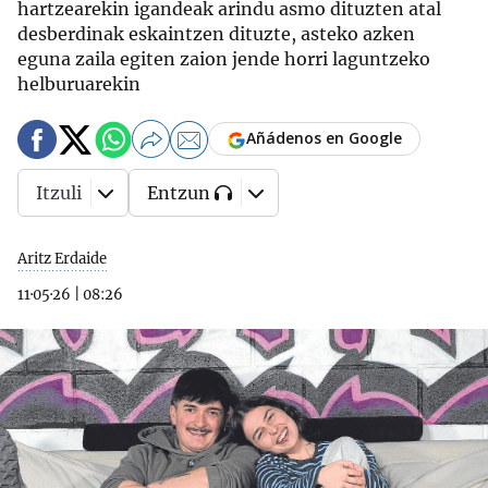
hartzearekin igandeak arindu asmo dituzten atal
desberdinak eskaintzen dituzte, asteko azken
eguna zaila egiten zaion jende horri laguntzeko
helburuarekin
Añádenos en Google
Itzuli
Entzun
Aritz Erdaide
11·05·26
|
08:26