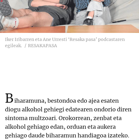
Iker Iribarren eta Ane Urresti ‘Resaka pasa’ podcastaren
egileak.
RESAKAPASA
B
iharamuna, bestondoa edo ajea esaten
diogu alkohol gehiegi edatearen ondorio diren
sintoma multzoari. Orokorrean, zenbat eta
alkohol gehiago edan, orduan eta aukera
gehiago daude biharamun handiagoa izateko.