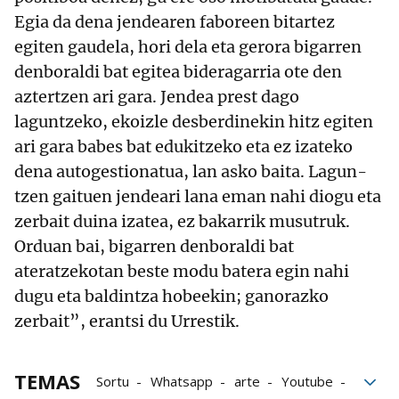
Egia da dena jendearen faboreen bitartez
egiten gaudela, hori dela eta gerora bigarren
denboraldi bat egitea bideragarria ote den
aztertzen ari gara. Jendea prest dago
laguntzeko, ekoizle desberdinekin hitz egiten
ari gara babes bat edukitzeko eta ez izateko
dena autogestionatua, lan asko baita. Lagun-
tzen gaituen jendeari lana eman nahi diogu eta
zerbait duina izatea, ez bakarrik musutruk.
Orduan bai, bigarren denboraldi bat
ateratzekotan beste modu batera egin nahi
dugu eta baldintza hobeekin; ganorazko
zerbait”, erantsi du Urrestik.
TEMAS
Sortu
Whatsapp
arte
Youtube