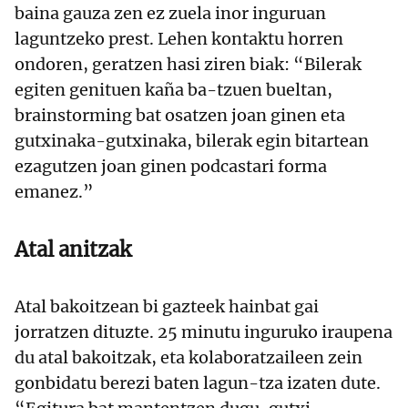
baina gauza zen ez zuela inor inguruan
laguntzeko prest. Lehen kontaktu horren
ondoren, geratzen hasi ziren biak: “Bilerak
egiten genituen kaña ba-tzuen bueltan,
brainstorming bat osatzen joan ginen eta
gutxinaka-gutxinaka, bilerak egin bitartean
ezagutzen joan ginen podcastari forma
emanez.”
Atal anitzak
Atal bakoitzean bi gazteek hainbat gai
jorratzen dituzte. 25 minutu inguruko iraupena
du atal bakoitzak, eta kolaboratzaileen zein
gonbidatu berezi baten lagun-tza izaten dute.