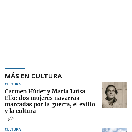
MÁS EN CULTURA
CULTURA
Carmen Húder y María Luisa
Elío: dos mujeres navarras
marcadas por la guerra, el exilio
y la cultura
CULTURA