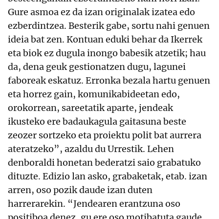
Gure asmoa ez da izan originalak izatea edo
ezberdintzea. Besterik gabe, sortu nahi genuen
ideia bat zen. Kontuan eduki behar da Ikerrek
eta biok ez dugula inongo babesik atzetik; hau
da, dena geuk gestionatzen dugu, lagunei
faboreak eskatuz. Erronka bezala hartu genuen
eta horrez gain, komunikabideetan edo,
orokorrean, sareetatik aparte, jendeak
ikusteko ere badaukagula gaitasuna beste
zeozer sortzeko eta proiektu polit bat aurrera
ateratzeko”, azaldu du Urrestik. Lehen
denboraldi honetan bederatzi saio grabatuko
dituzte. Edizio lan asko, grabaketak, etab. izan
arren, oso pozik daude izan duten
harrerarekin. “Jendearen erantzuna oso
positiboa denez, gu ere oso motibatuta gaude.