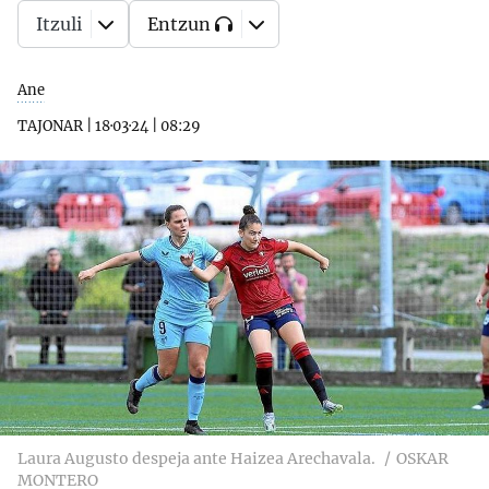
Itzuli
Entzun
Ane
TAJONAR
|
18·03·24
|
08:29
Laura Augusto despeja ante Haizea Arechavala.
OSKAR
MONTERO