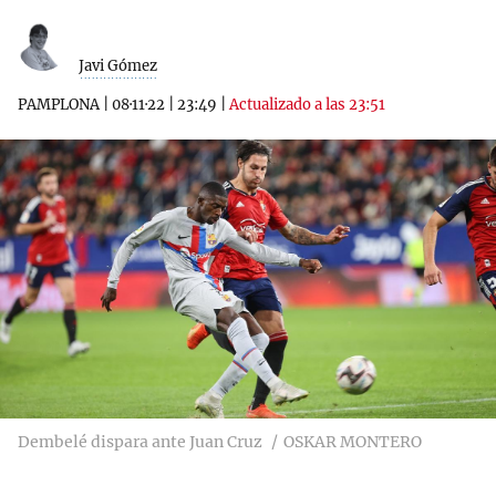
Javi Gómez
PAMPLONA
|
08·11·22
|
23:49
|
Actualizado a las 23:51
Dembelé dispara ante Juan Cruz
OSKAR MONTERO