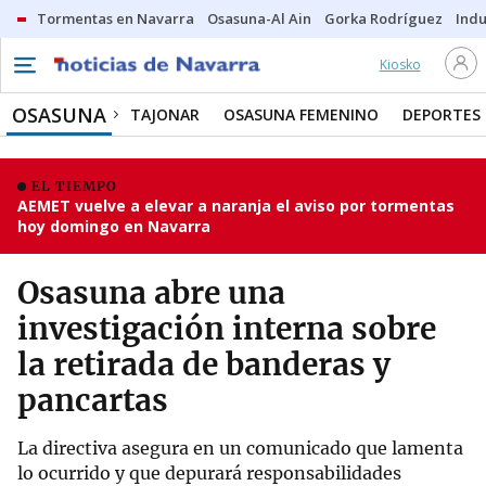
Tormentas en Navarra
Osasuna-Al Ain
Gorka Rodríguez
Indu
Kiosko
OSASUNA
TAJONAR
OSASUNA FEMENINO
DEPORTES
EL TIEMPO
AEMET vuelve a elevar a naranja el aviso por tormentas
hoy domingo en Navarra
Osasuna abre una
investigación interna sobre
la retirada de banderas y
pancartas
La directiva asegura en un comunicado que lamenta
lo ocurrido y que depurará responsabilidades