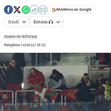
Añádenos en Google
Itzuli
Entzun
DIARIO DE NOTICIAS
Pamplona
|
15·01·23
|
16:55