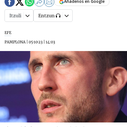
Añádenos en Google
Itzuli
Entzun
EFE
PAMPLONA
|
05·10·23
|
14:03