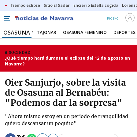
Tiempo eclipse
Sitio El Sadar
Encierro Estella cogida
Lorenzo
Kiosko
OSASUNA
TAJONAR
OSASUNA FEMENINO
DEPORTES
SOCIEDAD
¿Qué tiempo hará durante el eclipse del 12 de agosto en
Navarra?
Oier Sanjurjo, sobre la visita
de Osasuna al Bernabéu:
"Podemos dar la sorpresa"
"Ahora mismo estoy en un periodo de tranquilidad,
quiero descansar un poquito"