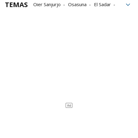
TEMAS
Oier Sanjurjo
Osasuna
El Sadar
defensa
Real Madrid
Real Madrid-Osasuna