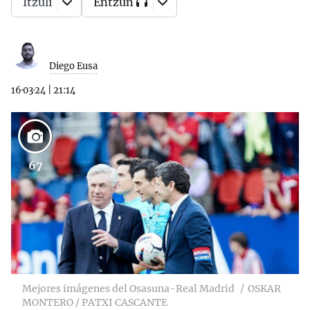
Itzuli
Entzun
Diego Eusa
16·03·24
|
21:14
67
Mejores imágenes del Osasuna-Real Madrid
OSKAR
MONTERO / PATXI CASCANTE