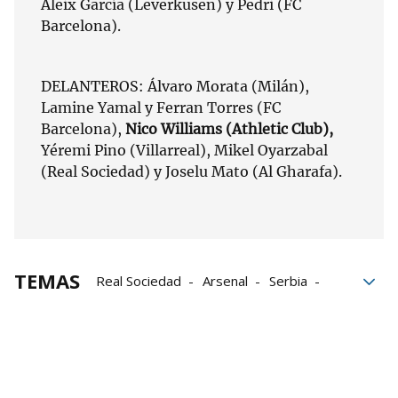
Aleix García (Leverkusen) y Pedri (FC
Barcelona).
DELANTEROS: Álvaro Morata (Milán),
Lamine Yamal y Ferran Torres (FC
Barcelona),
Nico Williams (Athletic Club),
Yéremi Pino (Villarreal), Mikel Oyarzabal
(Real Sociedad) y Joselu Mato (Al Gharafa).
TEMAS
Real Sociedad
Arsenal
Serbia
Álex Remiro
Tottenham
Dani Carvajal
Fútbol
selección española