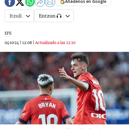
Añádenos en Google
Itzuli
Entzun
EFE
04·10·24
|
12:08
|
Actualizado a las 12:10