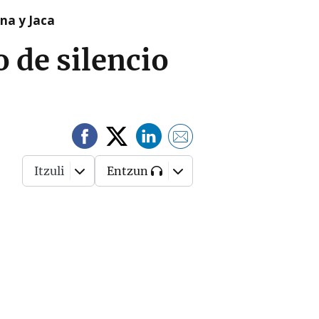
na y Jaca
 de silencio
Itzuli
Entzun