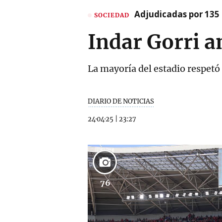
Adjudicadas por 135 
SOCIEDAD
Indar Gorri a
La mayoría del estadio respet
DIARIO DE NOTICIAS
24·04·25
|
23:27
76