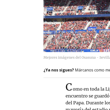
Mejores imágenes del Osasuna - Sevill
¿Ya nos sigues?
Márcanos como me
C
omo en toda la Li
encuentro se guardó 
del Papa. Durante lo
mayoría del estadio