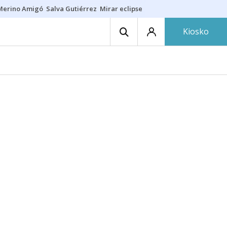
Merino Amigó
Salva Gutiérrez
Mirar eclipse
Iraola-Víctor
Ángel Eche
Kiosko