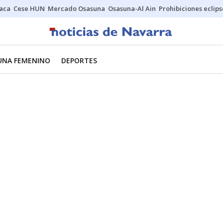
Jaca
Cese HUN
Mercado Osasuna
Osasuna-Al Ain
Prohibiciones eclips
UNA FEMENINO
DEPORTES