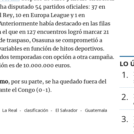
 ha disputado 54 partidos oficiales: 37 en
l Rey, 10 en Europa League y 1 en
nteriormente había destacado en las filas
n el que en 127 encuentros logró marcar 21
 de traspaso, Osasuna se comprometió a
riables en función de hitos deportivos.
 dos temporadas con opción a otra campaña.
LO 
sión es de 10.000.000 euros.
1
omo
, por su parte, se ha quedado fuera del
ante el Congo (0-1).
2
La Real
clasificación
El Salvador
Guatemala
3