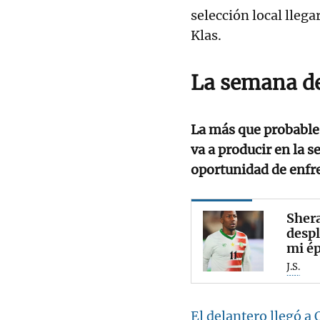
selección local lleg
Klas.
La semana de
La más que probable 
va a producir en la 
oportunidad de enfre
Shera
desp
mi é
J.S.
El delantero llegó a