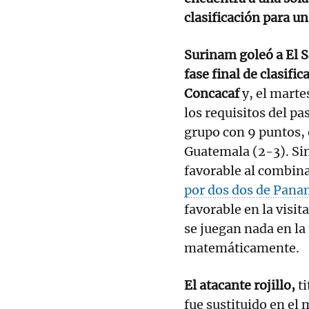
clasificación para 
Surinam goleó a El S
fase final de clasifi
Concacaf
y, el mart
los requisitos del p
grupo con 9 puntos,
Guatemala (2-3). Sin
favorable al combin
por dos dos de Pana
favorable en la visi
se juegan nada en la
matemáticamente.
El atacante rojillo,
ti
fue sustituido en el 