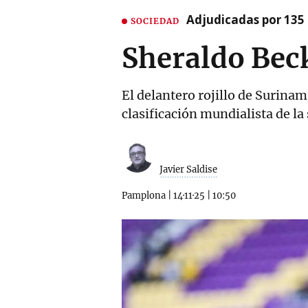
Adjudicadas por 135 
SOCIEDAD
Sheraldo Beck
El delantero rojillo de Surinam,
clasificación mundialista de la 
Javier Saldise
Pamplona
|
14·11·25
|
10:50