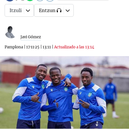
Itzuli
Entzun
Javi Gómez
Pamplona
|
17·11·25
|
13:11
|
Actualizado a las 13:14