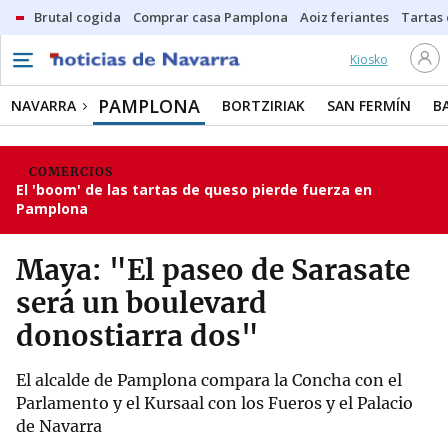
Brutal cogida
Comprar casa Pamplona
Aoiz feriantes
Tartas
Kiosko
PAMPLONA
NAVARRA
BORTZIRIAK
SAN FERMÍN
B
COMERCIOS
El 'boom' de las tartas de queso pierde fuerza en
Pamplona
Maya: "El paseo de Sarasate
será un boulevard
donostiarra dos"
El alcalde de Pamplona compara la Concha con el
Parlamento y el Kursaal con los Fueros y el Palacio
de Navarra