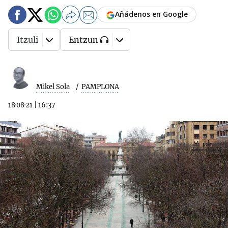
Añádenos en Google
Itzuli
Entzun
Mikel Sola
PAMPLONA
18·08·21
|
16:37