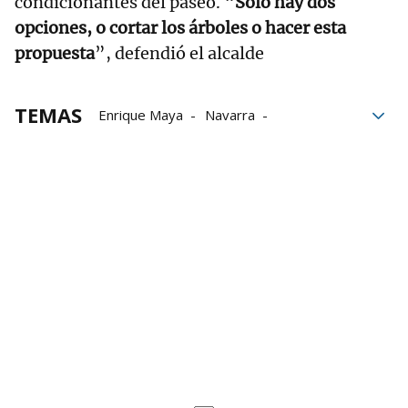
condicionantes del paseo. “
Solo hay dos
opciones, o cortar los árboles o hacer esta
propuesta
”, defendió el alcalde
TEMAS
Enrique Maya
Navarra
Palacio de Navarra
Parlamento de Navarra
Reurbanización
Teatre Kursaal