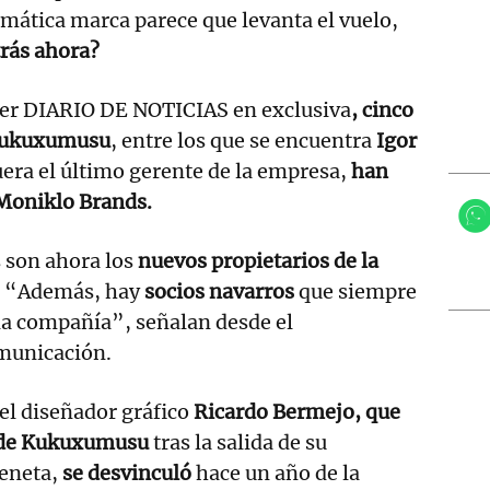
mática marca parece que levanta el vuelo,
trás ahora?
er DIARIO DE NOTICIAS en exclusiva
, cinco
 Kukuxumusu
, entre los que se encuentra
Igor
uera el último gerente de la empresa,
han
Moniklo Brands.
 son ahora los
nuevos propietarios de la
. “Además, hay
socios navarros
que siempre
la compañía”, señalan desde el
municación.
el diseñador gráfico
Ricardo Bermejo,
que
n de Kukuxumusu
tras la salida de su
eneta,
se desvinculó
hace un año de la