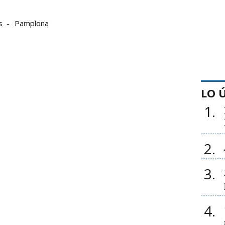
s
Pamplona
LO 
1
2
3
4