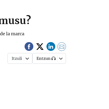
umusu?
de la marca
Itzuli
Entzun