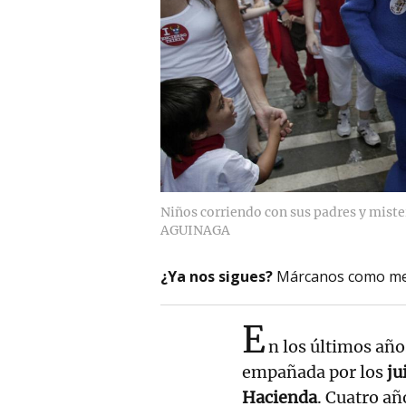
Niños corriendo con sus padres y miste
AGUINAGA
¿Ya nos sigues?
Márcanos como me
E
n los últimos año
empañada por los
ju
Hacienda
. Cuatro añ