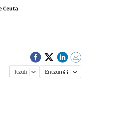
re Ceuta
Itzuli
Entzun