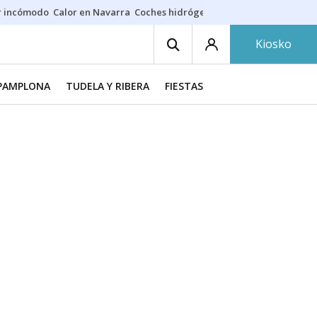
r incómodo
Calor en Navarra
Coches hidrógeno
Alerta en EE.UU.
Kiosko
PAMPLONA
TUDELA Y RIBERA
FIESTAS