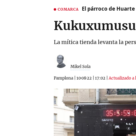
El párroco de Huarte 
COMARCA
Kukuxumusu v
La mítica tienda levanta la per
Mikel Sola
Pamplona
|
10·08·22
|
17:02
|
Actualizado a 