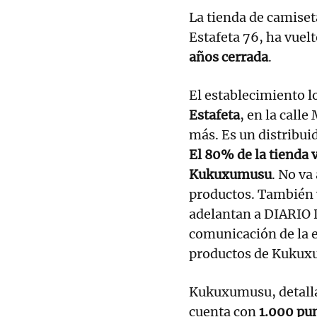
La tienda de camiset
Estafeta 76, ha vuelt
años cerrada
.
El establecimiento l
Estafeta
, en la call
más. Es un distribui
El 80% de la tienda 
Kukuxumusu
. No va
productos. También v
adelantan a DIARIO 
comunicación de la e
productos de Kukuxum
Kukuxumusu, detalla
cuenta con
1.000 pun