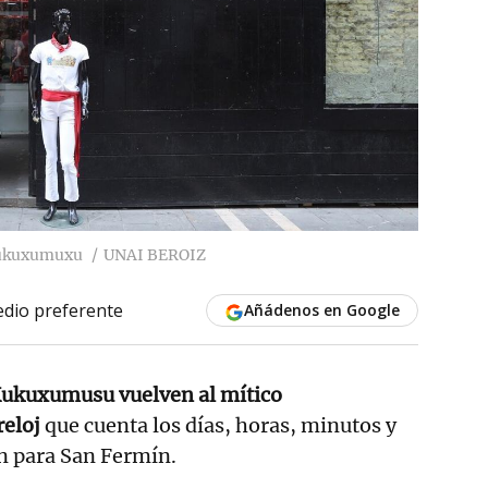
 Kukuxumuxu
UNAI BEROIZ
dio preferente
Añádenos en Google
Kukuxumusu vuelven al mítico
reloj
que cuenta los días, horas, minutos y
n para San Fermín.