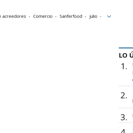
e acreedores
Comercio
Sanferfood
julio
LO 
1
2
3
4