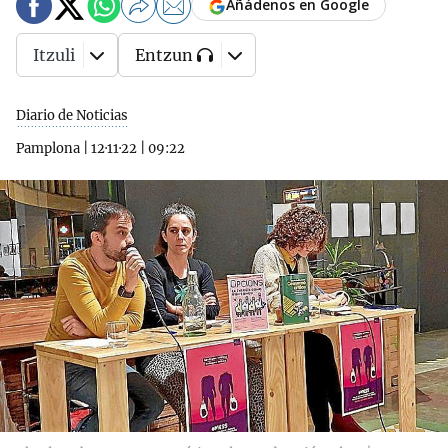
Añádenos en Google
Itzuli
Entzun
Diario de Noticias
Pamplona
|
12·11·22
|
09:22