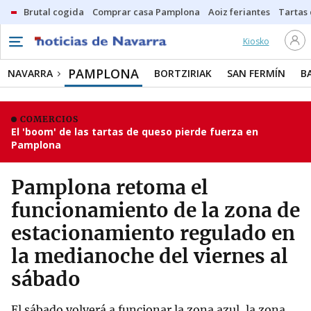
Brutal cogida
Comprar casa Pamplona
Aoiz feriantes
Tartas
Kiosko
PAMPLONA
NAVARRA
BORTZIRIAK
SAN FERMÍN
B
COMERCIOS
El 'boom' de las tartas de queso pierde fuerza en
Pamplona
Pamplona retoma el
funcionamiento de la zona de
estacionamiento regulado en
la medianoche del viernes al
sábado
El sábado volverá a funcionar la zona azul, la zona