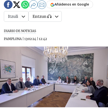
Añádenos en Google
Itzuli
Entzun
DIARIO DE NOTICIAS
PAMPLONA
|
13·02·24
|
12:42