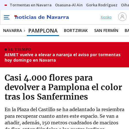
Tormentas en Navarra
Osasuna-Al Ain
Gorka Rodríguez
Oih
Kiosko
PAMPLONA
NAVARRA
BORTZIRIAK
SAN FERMÍN
B
EL TIEMPO
AEMET vuelve a elevar a naranja el aviso por tormentas
hoy domingo en Navarra
Casi 4.000 flores para
devolver a Pamplona el color
tras los Sanfermines
En la Plaza del Castillo se ha adelantado la resiembra
para recuperar cuanto antes este espacio. Se van a
añadir, además, 150 metros cuadrados de macizos