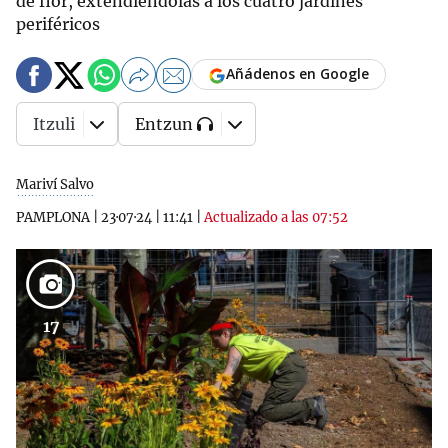
de flor, extendiéndolas a los cuatro jardines
periféricos
Añádenos en Google
Itzuli
Entzun
Mariví Salvo
PAMPLONA
|
23·07·24
|
11:41
|
Actualizado a las 07:52
17