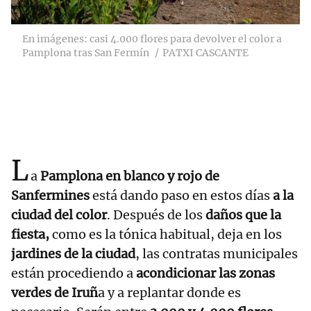
En imágenes: casi 4.000 flores para devolver el color a
Pamplona tras San Fermín
PATXI CASCANTE
L
a
Pamplona en blanco y rojo de
Sanfermines
está dando paso en estos días
a la
ciudad del color
. Después de los
daños que la
fiesta,
como es la tónica habitual, deja en los
jardines de la ciudad
, las contratas municipales
están procediendo a
acondicionar las zonas
verdes de Iruñ
a y a replantar donde es