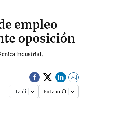
 de empleo
nte oposición
écnica industrial,
Itzuli
Entzun