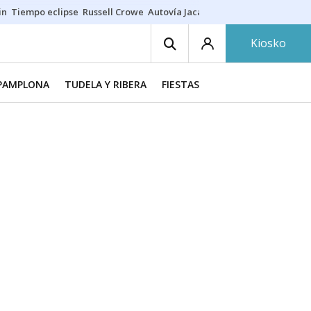
in
Tiempo eclipse
Russell Crowe
Autovía Jaca
Ronald Araújo
Prohibic
Kiosko
PAMPLONA
TUDELA Y RIBERA
FIESTAS