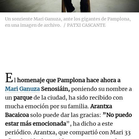
Un sonriente Mari Ganuza, ante los gigantes de Pamplona,
en una imagen de archivo.
PATXI CASCANTE
E
l
homenaje que Pamplona hace ahora a
Mari Ganuza
Senosiáin,
poniendo su nombre a
un
parque
de la ciudad, ha sido recibido con
mucha emoción por su familia.
Arantxa
Bacaicoa
solo puede dar las gracias:
”No puedo
estar más emocionada
”, ha dicho a este
periódico. Arantxa, que compartió con Mari 33