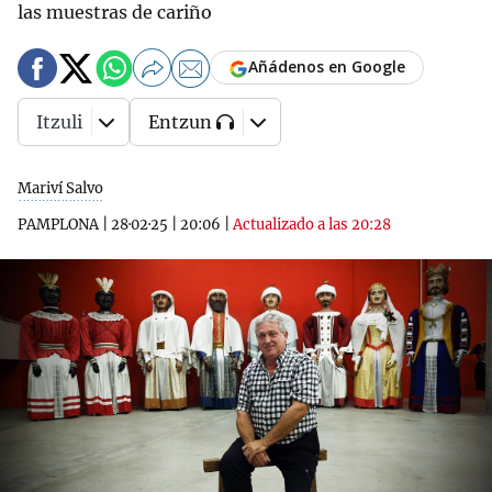
las muestras de cariño
Añádenos en Google
Itzuli
Entzun
Mariví Salvo
PAMPLONA
|
28·02·25
|
20:06
|
Actualizado a las 20:28