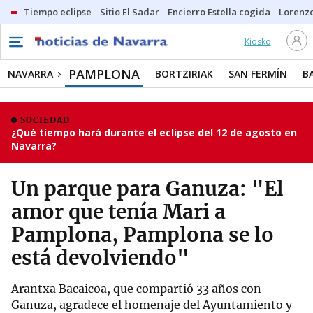
Tiempo eclipse
Sitio El Sadar
Encierro Estella cogida
Lorenzo
Kiosko
PAMPLONA
NAVARRA
BORTZIRIAK
SAN FERMÍN
B
SOCIEDAD
¿Qué tiempo hará durante el eclipse del 12 de agosto en
Navarra?
Un parque para Ganuza: "El
amor que tenía Mari a
Pamplona, Pamplona se lo
está devolviendo"
Arantxa Bacaicoa, que compartió 33 años con
Ganuza, agradece el homenaje del Ayuntamiento y