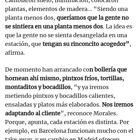
Cambiaron suelo, iluminación, colocaron
plantas, elementos de madera... “Siendo una
planta menos dos,
queríamos que la gente no
se sintiera en una planta menos dos
. La idea es
que la gente no se sienta desangelada en una
estación, que
tengan su rinconcito acogedor”
,
afirma.
De momento han arrancado co
n bollería que
hornean ahí mismo, pintxos fríos, tortillas,
montaditos y bocadillos
, “y ya iremos
metiendo pintxos y bocadillos calientes,
ensaladas y platos más elaborados.
Nos iremos
adaptando al cliente
”, reconoce Morales.
Porque, apunta, cada estación es distinta. Por
ejemplo, en Barcelona funcionan mucho con el
take away, y en cambio en Madrid ofrecen