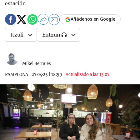
estación
Añádenos en Google
Itzuli
Entzun
Mikel Bernués
PAMPLONA
|
27·04·25
|
18:59
|
Actualizado a las 13:07