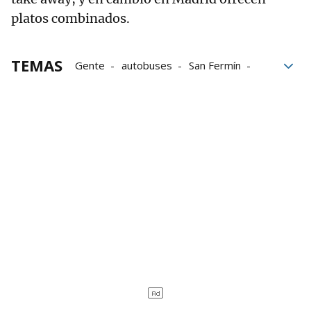
platos combinados.
TEMAS
Gente
autobuses
San Fermín
Suelo
Pamplona
estación de autobús de Pamplona
cafeterías
Bares
El personaje de Vecinos
Comercios de Pamplona
Comercios de Navarra