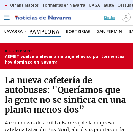
Oihane Mateos
Tormentas en Navarra
UAGA Tauste
Osasuna
Kiosko
PAMPLONA
NAVARRA
BORTZIRIAK
SAN FERMÍN
B
EL TIEMPO
AEMET vuelve a elevar a naranja el aviso por tormentas
hoy domingo en Navarra
La nueva cafetería de
autobuses: "Queríamos que
la gente no se sintiera en una
planta menos dos”
A comienzos de abril La Barrera, de la empresa
catalana Estación Bus Nord, abrió sus puertas en la