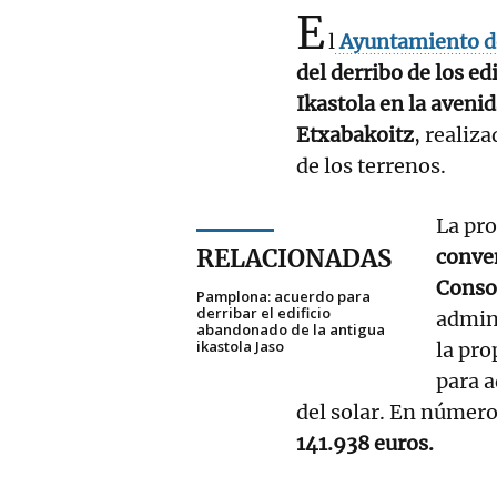
E
l
Ayuntamiento d
del derribo de los ed
Ikastola en la aveni
Etxabakoitz
, realiz
de los terrenos.
La pro
RELACIONADAS
conven
Consor
Pamplona: acuerdo para
derribar el edificio
admini
abandonado de la antigua
ikastola Jaso
la pro
para a
del solar. En números
141.938 euros.