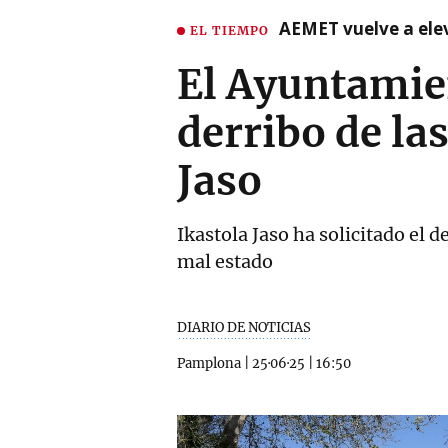
AEMET vuelve a ele
EL TIEMPO
El Ayuntamie
derribo de la
Jaso
Ikastola Jaso ha solicitado el 
mal estado
DIARIO DE NOTICIAS
Pamplona
|
25·06·25
|
16:50