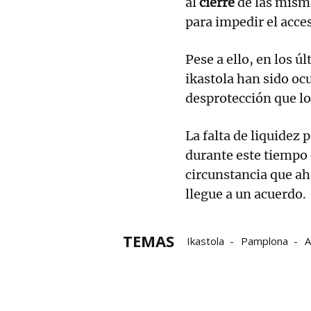
al
cierre
de las mism
para impedir el acces
Pese a ello, en los ú
ikastola han sido oc
desprotección que lo
La falta de liquidez 
durante este tiempo e
circunstancia que ah
llegue a un acuerdo.
TEMAS
Ikastola
Pamplona
A
Navarra
financiación