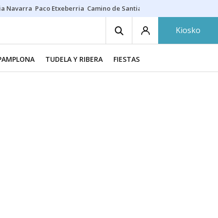
ia Navarra
Paco Etxeberria
Camino de Santiago
Eclipse solar en Nav
Kiosko
PAMPLONA
TUDELA Y RIBERA
FIESTAS