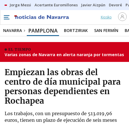
Jorge Messi
Acertante Euromillones
Javier Aizpún
Devoré
P
Kiosko
PAMPLONA
NAVARRA
BORTZIRIAK
SAN FERMÍN
B
EL TIEMPO
Varias zonas de Navarra en alerta naranja por tormentas
Empiezan las obras del
centro de día municipal para
personas dependientes en
Rochapea
Los trabajos, con un presupuesto de 513.019,96
euros, tienen un plazo de ejecución de seis meses