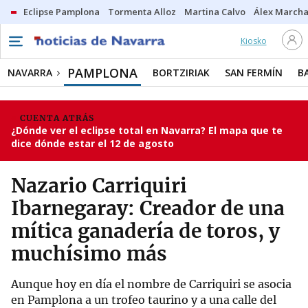
Eclipse Pamplona
Tormenta Alloz
Martina Calvo
Álex Marcha
Kiosko
PAMPLONA
NAVARRA
BORTZIRIAK
SAN FERMÍN
B
CUENTA ATRÁS
¿Dónde ver el eclipse total en Navarra? El mapa que te
dice dónde estar el 12 de agosto
Nazario Carriquiri
Ibarnegaray: Creador de una
mítica ganadería de toros, y
muchísimo más
Aunque hoy en día el nombre de Carriquiri se asocia
en Pamplona a un trofeo taurino y a una calle del