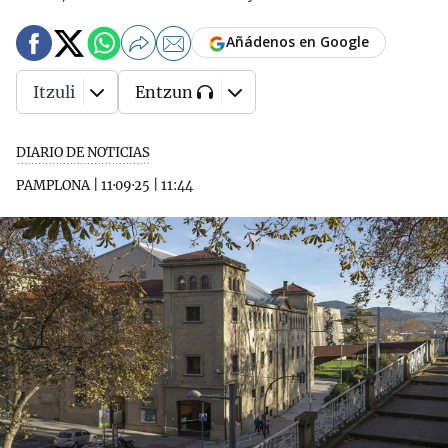
Añádenos en Google
Itzuli
Entzun
DIARIO DE NOTICIAS
PAMPLONA
|
11·09·25
|
11:44