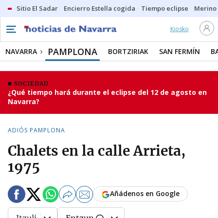
Sitio El Sadar
Encierro Estella cogida
Tiempo eclipse
Merino
Kiosko
PAMPLONA
NAVARRA
BORTZIRIAK
SAN FERMÍN
B
SOCIEDAD
¿Qué tiempo hará durante el eclipse del 12 de agosto en
Navarra?
ADIÓS PAMPLONA
Chalets en la calle Arrieta,
1975
Añádenos en Google