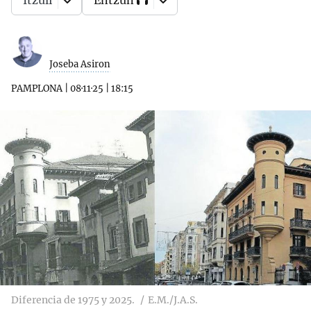
Itzuli
Entzun
Joseba Asiron
PAMPLONA
|
08·11·25
|
18:15
Diferencia de 1975 y 2025.
E.M./J.A.S.