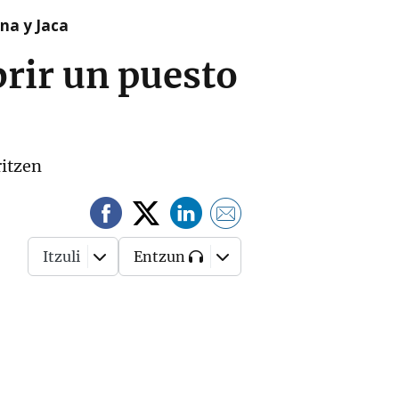
na y Jaca
rir un puesto
ritzen
Itzuli
Entzun