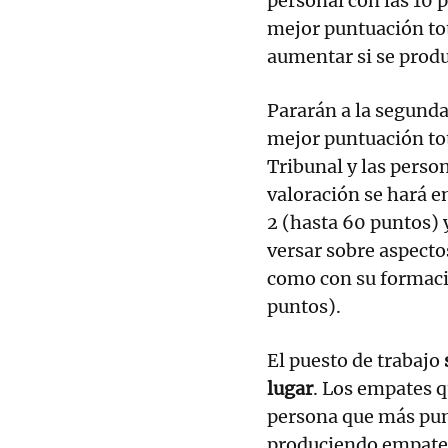
personal con las 10 
mejor puntuación to
aumentar si se prod
Pararán a la segunda
mejor puntuación tota
Tribunal y las perso
valoración se hará en
2 (hasta 60 puntos) 
versar sobre aspecto
como con su formaci
puntos).
El puesto de trabajo
lugar
. Los empates q
persona que más punt
produciendo empate,