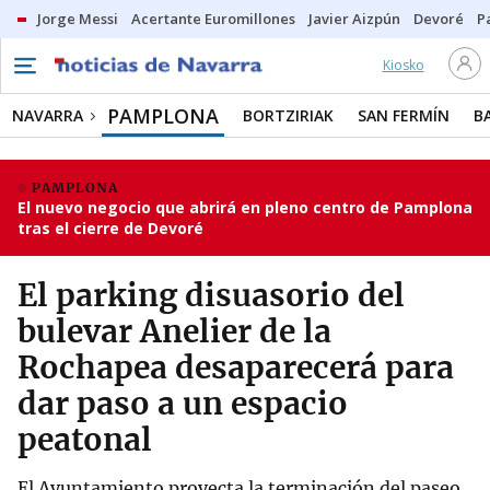
Jorge Messi
Acertante Euromillones
Javier Aizpún
Devoré
P
Kiosko
PAMPLONA
NAVARRA
BORTZIRIAK
SAN FERMÍN
B
PAMPLONA
El nuevo negocio que abrirá en pleno centro de Pamplona
tras el cierre de Devoré
El parking disuasorio del
bulevar Anelier de la
Rochapea desaparecerá para
dar paso a un espacio
peatonal
El Ayuntamiento proyecta la terminación del paseo