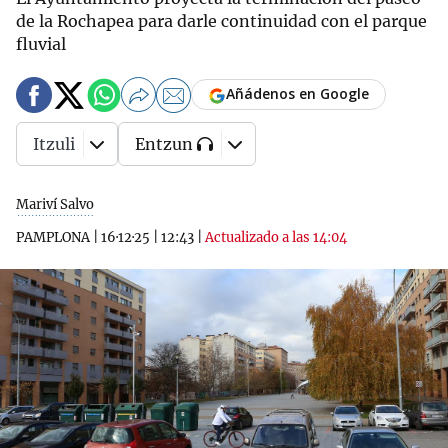
de la Rochapea para darle continuidad con el parque
fluvial
Añádenos en Google
Itzuli
Entzun
Mariví Salvo
PAMPLONA
|
16·12·25
|
12:43
|
Actualizado a las 14:04