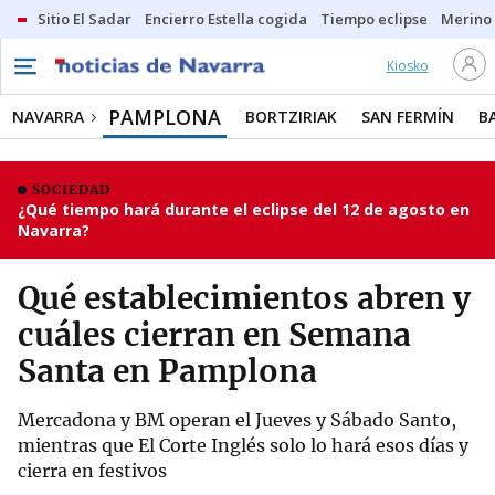
Sitio El Sadar
Encierro Estella cogida
Tiempo eclipse
Merino
Kiosko
PAMPLONA
NAVARRA
BORTZIRIAK
SAN FERMÍN
B
SOCIEDAD
¿Qué tiempo hará durante el eclipse del 12 de agosto en
Navarra?
Qué establecimientos abren y
cuáles cierran en Semana
Santa en Pamplona
Mercadona y BM operan el Jueves y Sábado Santo,
mientras que El Corte Inglés solo lo hará esos días y
cierra en festivos