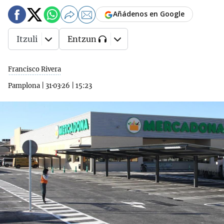
Añádenos en Google
Itzuli
Entzun
Francisco Rivera
Pamplona
|
31·03·26
|
15:23