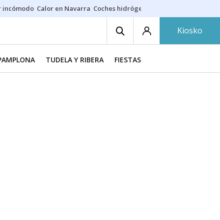
r incómodo
Calor en Navarra
Coches hidrógeno
Alerta en EE.UU.
Kiosko
PAMPLONA
TUDELA Y RIBERA
FIESTAS