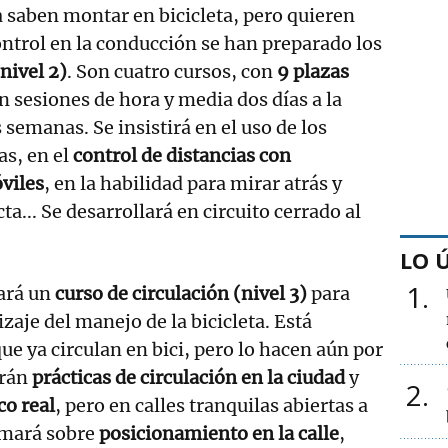
 saben montar en bicicleta, pero quieren
ntrol en la conducción se han preparado los
nivel 2)
. Son cuatro cursos, con
9 plazas
n sesiones de hora y media dos días a la
semanas. Se insistirá en el uso de los
as, en el
control de distancias con
óviles
, en la habilidad para mirar atrás y
ta... Se desarrollará en circuito cerrado al
LO 
1
zará un
curso de circulación (nivel 3)
para
zaje del manejo de la bicicleta. Está
ue ya circulan en bici, pero lo hacen aún por
arán
prácticas de circulación en la ciudad
y
2
co real
, pero en calles tranquilas abiertas a
ormará sobre
posicionamiento en la calle
,