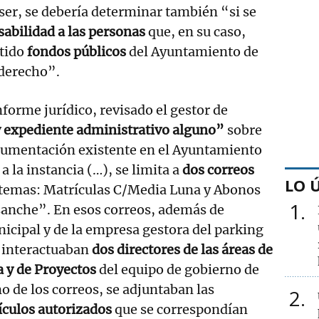
 ser, se debería determinar también “si se
abilidad a las personas
que, en su caso,
tido
fondos públicos
del Ayuntamiento de
 derecho”.
nforme jurídico, revisado el gestor de
 expediente administrativo alguno”
sobre
ocumentación existente en el Ayuntamiento
 la instancia (…), se limita a
dos correos
LO 
 temas: Matrículas C/Media Luna y Abonos
1
sanche”. En esos correos, además de
icipal y de la empresa gestora del parking
, interactuaban
dos directores de las áreas de
 y de Proyectos
del equipo de gobierno de
no de los correos, se adjuntaban las
2
ículos autorizados
que se correspondían