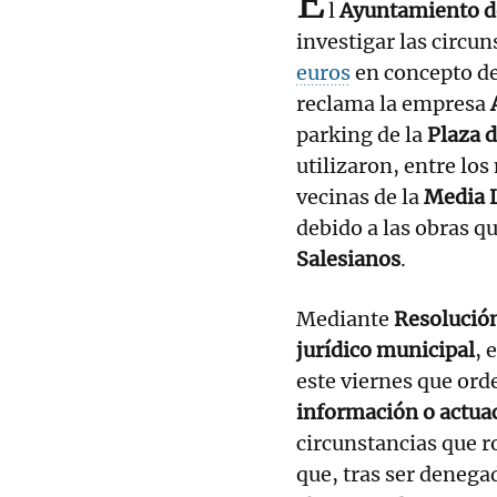
E
l
Ayuntamiento 
investigar las circun
euros
en concepto d
reclama la empresa
parking de la
Plaza 
utilizaron, entre lo
vecinas de la
Media 
debido a las obras qu
Salesianos
.
Mediante
Resolución
jurídico municipal
, 
este viernes que ord
información o actua
circunstancias que r
que, tras ser denega