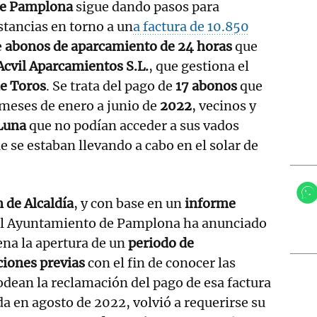
de Pamplona
sigue dando pasos para
stancias en torno a un
a factura de 10.850
e
abonos de aparcamiento de 24 horas
que
Acvil Aparcamientos S.L.
, que gestiona el
de Toros
. Se trata del pago de
17 abonos
que
s meses de enero a junio de
2022
, vecinos y
Luna
que no podían acceder a sus vados
e se estaban llevando a cabo en el solar de
 de Alcaldía
, y con base en un
informe
el Ayuntamiento de Pamplona ha anunciado
ena la apertura de un
periodo de
ciones previas
con el fin de conocer las
odean la reclamación del pago de esa factura
da en agosto de 2022, volvió a requerirse su