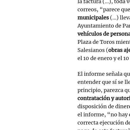
la factura (…), toda 
correos, “parece qu
municipales
(…) llev
Ayuntamiento de Pam
vehículos de persona
Plaza de Toros mient
Salesianos (
obras a
el 10 de enero y el 1
El informe señala q
entender que sí se ll
principio, parezca q
contratación y autor
disposición de diner
el informe, “no hay 
correcta ejecución de