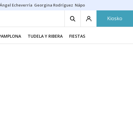
Ángel Echeverría
Georgina Rodríguez
Nápoles - Osasuna
Insultos rac
Kiosko
PAMPLONA
TUDELA Y RIBERA
FIESTAS