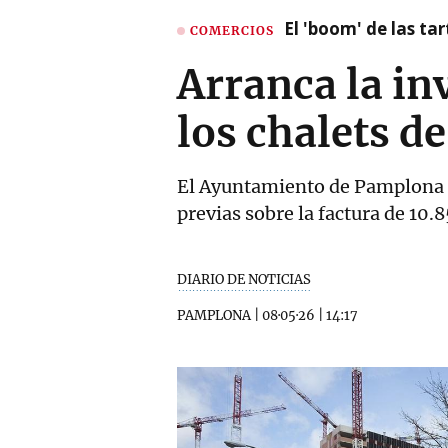
El 'boom' de las t
COMERCIOS
Arranca la inv
los chalets d
El Ayuntamiento de Pamplona a
previas sobre la factura de 10
DIARIO DE NOTICIAS
PAMPLONA
|
08·05·26
|
14:17