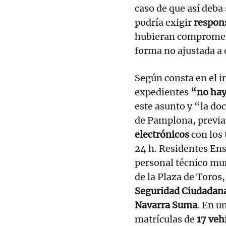
caso de que así deba
podría exigir
respons
hubieran comprome
forma no ajustada a
Según consta en el i
expedientes
“no hay
este asunto y “la d
de Pamplona, previa a
electrónicos
con los
24 h. Residentes En
personal técnico mun
de la Plaza de Toros
Seguridad Ciudadana
Navarra Suma
. En u
matrículas de
17 veh