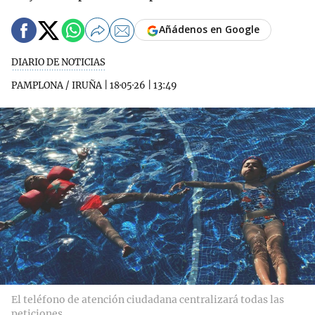
Añádenos en Google
DIARIO DE NOTICIAS
PAMPLONA / IRUÑA
|
18·05·26
|
13:49
El teléfono de atención ciudadana centralizará todas las
peticiones.