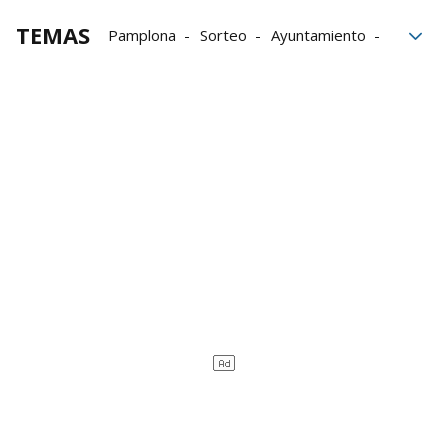
TEMAS
Pamplona
Sorteo
Ayuntamiento
piscinas
verano
teléfono
Oberena