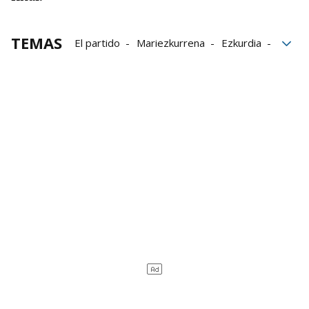
TEMAS
El partido
Mariezkurrena
Ezkurdia
Masters CaixaBank
Final
Imaz
Navarra Arena