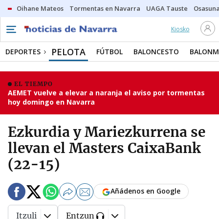
Oihane Mateos
Tormentas en Navarra
UAGA Tauste
Osasuna
Kiosko
PELOTA
DEPORTES
FÚTBOL
BALONCESTO
BALON
EL TIEMPO
AEMET vuelve a elevar a naranja el aviso por tormentas
hoy domingo en Navarra
Ezkurdia y Mariezkurrena se
llevan el Masters CaixaBank
(22-15)
Añádenos en Google
Itzuli
Entzun