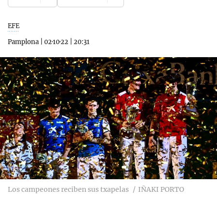
EFE
Pamplona
|
02·10·22
|
20:31
Los campeones reciben sus txapelas
IÑAKI PORTO