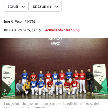
Itzuli
Entzun
Igor G. Vico
NTM
BILBAO
|
07·02·24
|
20:46
|
Actualizado a las 16:09
Los pelotaris que tomarán parte en la edición de 2024 del