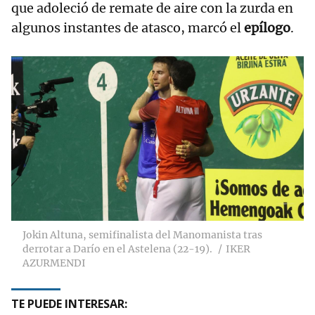
que adoleció de remate de aire con la zurda en
algunos instantes de atasco, marcó el
epílogo
.
Jokin Altuna, semifinalista del Manomanista tras
derrotar a Darío en el Astelena (22-19).
IKER
AZURMENDI
TE PUEDE INTERESAR: