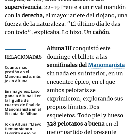
supervivencia
. 22-19 frente a un rival mandón
con la
derecha
, el mayor ariete del riojano, una
fuerza de la naturaleza. “El último día le das
con todo”, explicaba. Lo hizo. Un
cañón
.
Altuna III
conquistó este
domingo el billete a las
RELACIONADAS
semifinales del
Manomanista
Cuanto más
presión en el
sin nada en su interior, en un
Manomanista, más
Jokin Altuna
encuentro épico, en el que
ambos pelotaris se
En imágenes: Laso
gana a Altuna III en
exprimieron, explorando sus
la liguilla de
cuartos de final del
propios límites. Dos
Manomanista en el
Bizkaia de Bilbao.
esqueletos. Todo piel y hueso.
328 pelotazos a buena
en el
Jokin Altuna: "Llevo
tiempo siendo
mejor partido del presente
favorito y eso no