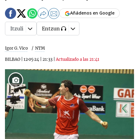
Añádenos en Google
Itzuli
Entzun
Igor G. Vico
NTM
BILBAO
|
12·05·24
|
21:33
|
Actualizado a las 21:41
19