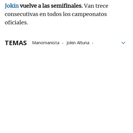
Jokin
vuelve a las semifinales.
Van trece
consecutivas en todos los campeonatos
oficiales.
TEMAS
Manomanista
Jokin Altuna
Darío Gómez
Baiko Pilota
Aspe
Liga de Empresas de Pelota a Mano
LEPM