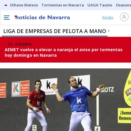
Oihane Mateos
Tormentas en Navarra
UAGA Tauste
Osasuna
Kiosko
LIGA DE EMPRESAS DE PELOTA A MANO
EL TIEMPO
AEMET vuelve a elevar a naranja el aviso por tormentas
hoy domingo en Navarra