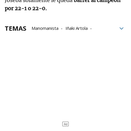
Joseba solamente le queda
barrer al campeón
por 22-1 o 22-0.
TEMAS
Manomanista
Iñaki Artola
Joseba Ezkurdia
Javier Zabala
Aitor Elordi
Aspe
Baiko Pilota
Liga de Empresas de Pelota a Mano
LEPM