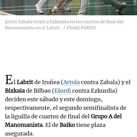
Javier Zabala vence a Ezkurdia en los cuartos de final del
Manomanista en el Labrit.
IÑAKI PORTO
E
l
Labrit
de Iruñea (
Artola
contra Zabala) y el
Bizkaia
de Bilbao (
Elordi
contra Ezkurdia)
deciden este sábado y este domingo,
respectivamente, el segundo semifinalista de
la liguilla de cuartos de final del
Grupo A del
Manomanista
. El de
Baiko
tiene plaza
asegurada.