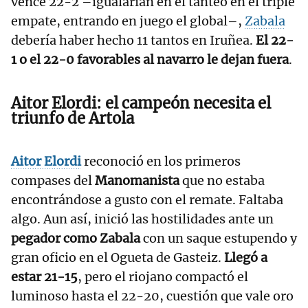
vence 22-2 –igualarían en el tanteo en el triple
empate, entrando en juego el global–,
Zabala
debería haber hecho 11 tantos en Iruñea.
El 22-
1 o el 22-0 favorables al navarro le dejan fuera
.
Aitor Elordi: el campeón necesita el
triunfo de Artola
Aitor Elordi
reconoció en los primeros
compases del
Manomanista
que no estaba
encontrándose a gusto con el remate. Faltaba
algo. Aun así, inició las hostilidades ante un
pegador como Zabala
con un saque estupendo y
gran oficio en el Ogueta de Gasteiz.
Llegó a
estar 21-15
, pero el riojano compactó el
luminoso hasta el 22-20, cuestión que vale oro