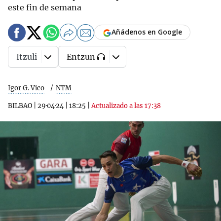
este fin de semana
Añádenos en Google
Itzuli
Entzun
Igor G. Vico
NTM
BILBAO
|
29·04·24
|
18:25
|
Actualizado a las 17:38