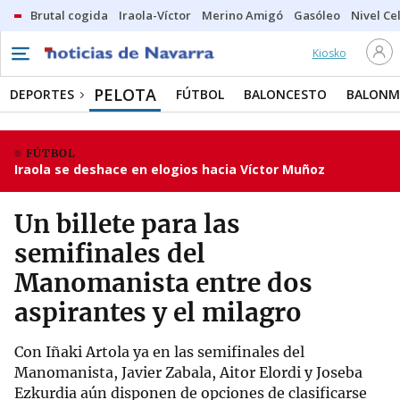
Brutal cogida
Iraola-Víctor
Merino Amigó
Gasóleo
Nivel Ce
Kiosko
PELOTA
DEPORTES
FÚTBOL
BALONCESTO
BALON
FÚTBOL
Iraola se deshace en elogios hacia Víctor Muñoz
Un billete para las
semifinales del
Manomanista entre dos
aspirantes y el milagro
Con Iñaki Artola ya en las semifinales del
Manomanista, Javier Zabala, Aitor Elordi y Joseba
Ezkurdia aún disponen de opciones de clasificarse