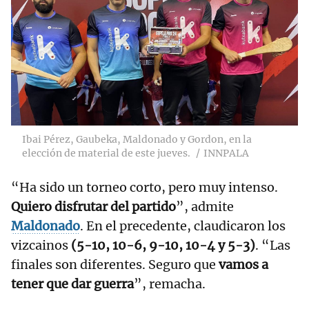
Ibai Pérez, Gaubeka, Maldonado y Gordon, en la
elección de material de este jueves.
INNPALA
“Ha sido un torneo corto, pero muy intenso.
Quiero disfrutar del partido
”, admite
Maldonado
. En el precedente, claudicaron los
vizcainos
(5-10, 10-6, 9-10, 10-4 y 5-3)
. “Las
finales son diferentes. Seguro que
vamos a
tener que dar guerra
”, remacha.