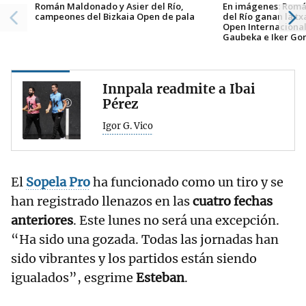
Román Maldonado y Asier del Río,
En imágenes: Romá
campeones del Bizkaia Open de pala
del Río ganan la tx
Open Internacional
Gaubeka e Iker Gor
Innpala readmite a Ibai
Pérez
Igor G. Vico
El
Sopela Pro
ha funcionado como un tiro y se
han registrado llenazos en las
cuatro fechas
anteriores
. Este lunes no será una excepción.
“Ha sido una gozada. Todas las jornadas han
sido vibrantes y los partidos están siendo
igualados”, esgrime
Esteban
.