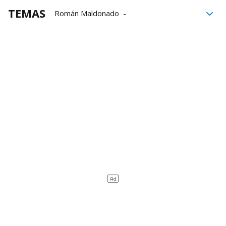
TEMAS
Román Maldonado
Esteban Gaubeka
Sopela Pro
Ibai Pérez
Iker Gordon
Innpala