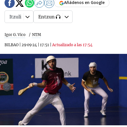
Añádenos en Google
Itzuli
Entzun
Igor G. Vico
NTM
BILBAO
|
29·09·24
|
17:51
|
Actualizado a las 17:54