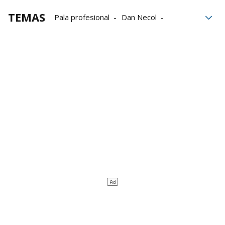
TEMAS
Pala profesional
Dan Necol
Torneo Bizkaia Open
Innpala
Román Maldonado
Asier del Río
Jagoba Madariaga
Ibai Pérez
Pablo Fusto
Oier Alkorta
Esteban Gaubeka
Iker Gordon