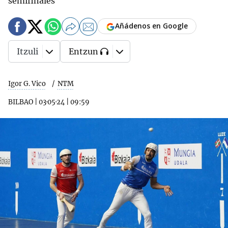
semifinales
Añádenos en Google
Itzuli
Entzun
Igor G. Vico
NTM
BILBAO
|
03·05·24
|
09:59