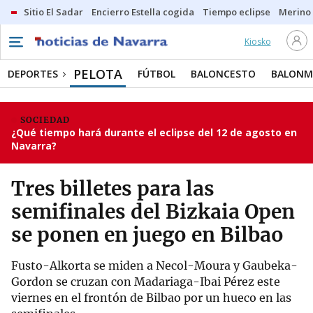
Sitio El Sadar
Encierro Estella cogida
Tiempo eclipse
Merino
Kiosko
PELOTA
DEPORTES
FÚTBOL
BALONCESTO
BALON
SOCIEDAD
¿Qué tiempo hará durante el eclipse del 12 de agosto en
Navarra?
Tres billetes para las
semifinales del Bizkaia Open
se ponen en juego en Bilbao
Fusto-Alkorta se miden a Necol-Moura y Gaubeka-
Gordon se cruzan con Madariaga-Ibai Pérez este
viernes en el frontón de Bilbao por un hueco en las