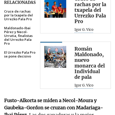
RELACIONADAS
rachas por la
txapela del
Cruce de rachas
Urrezko Pala
por la txapela del
Urrezko Pala Pro
Pro
Maldonado-Ibai
Igor G. Vico
Pérez y Necol-
Urrutia, finalistas
del Urrezko Pala
Pro
Román
El Urrezko Pala Pro
Maldonado,
se pone decisivo
nuevo
monarca del
Individual
de pala
Igor G. Vico
Fusto-Alkorta se miden a Necol-Moura y
Gaubeka-Gordon se cruzan con Madariaga-
Ibai Pérez
. Las dos ganadoras y la mejor