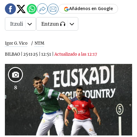
Añádenos en Google
Itzuli
Entzun
Igor G. Vico
NTM
BILBAO
|
25·11·25
|
12:51
|
Actualizado a las 12:17
8