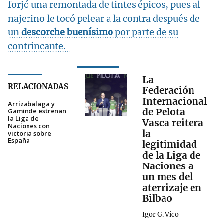
forjó una remontada de tintes épicos, pues al
najerino le tocó pelear a la contra después de
un
descorche buenísimo
por parte de su
contrincante.
La
RELACIONADAS
Federación
Internacional
Arrizabalaga y
de Pelota
Gaminde estrenan
la Liga de
Vasca reitera
Naciones con
la
victoria sobre
España
legitimidad
de la Liga de
Naciones a
un mes del
aterrizaje en
Bilbao
Igor G. Vico