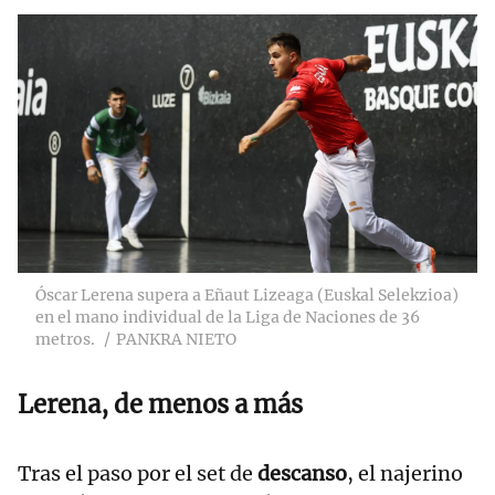
Óscar Lerena supera a Eñaut Lizeaga (Euskal Selekzioa)
en el mano individual de la Liga de Naciones de 36
metros.
PANKRA NIETO
Lerena, de menos a más
Tras el paso por el set de
descanso
, el najerino