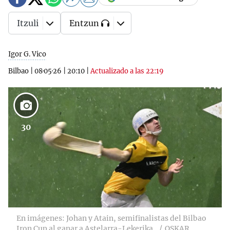
Itzuli
Entzun
Igor G. Vico
Bilbao
|
08·05·26
|
20:10
|
Actualizado a las 22:19
30
En imágenes: Johan y Atain, semifinalistas del Bilbao
Iron Cup al ganar a Astelarra-Lekerika.
OSKAR