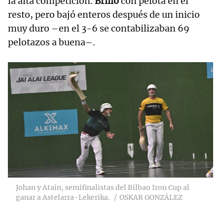
la alta competición.
Brilló
con pelota en el
resto, pero bajó enteros después de un inicio
muy duro –en el 3-6 se contabilizaban 69
pelotazos a buena–.
Johan y Atain, semifinalistas del Bilbao Iron Cup al
ganar a Astelarra-Lekerika.
OSKAR GONZÁLEZ