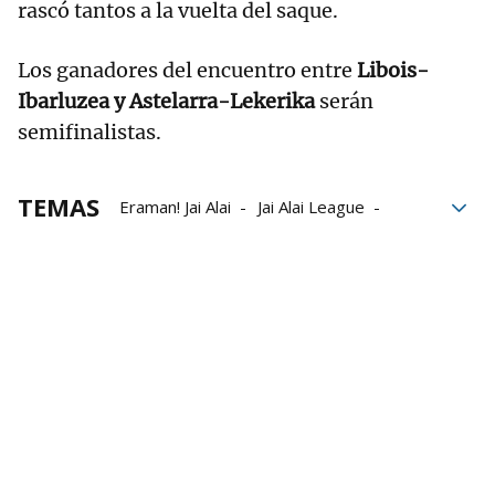
rascó tantos a la vuelta del saque.
Los ganadores del encuentro entre
Libois-
Ibarluzea y Astelarra-Lekerika
serán
semifinalistas.
TEMAS
Eraman! Jai Alai
Jai Alai League
Gernika Jai Alai
Bilbao Iron Cup
Unai Lekerika
Eñaut Astelarra
Johan Sorozabal
Gorka Mugartegi Atain