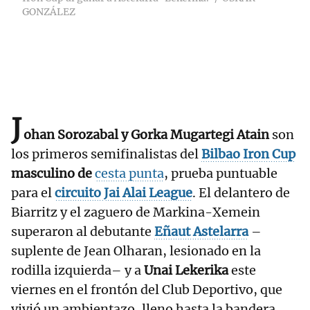
GONZÁLEZ
J
ohan Sorozabal y Gorka Mugartegi Atain
son
los primeros semifinalistas del
Bilbao Iron Cup
masculino de
cesta punta
, prueba puntuable
para el
circuito
Jai Alai League
. El delantero de
Biarritz y el zaguero de Markina-Xemein
superaron al debutante
Eñaut Astelarra
–
suplente de Jean Olharan, lesionado en la
rodilla izquierda– y a
Unai Lekerika
este
viernes en el frontón del Club Deportivo, que
vivió un ambientazo, lleno hasta la bandera.