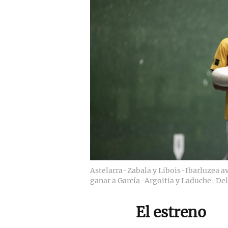
Astelarra-Zabala y Libois-Ibarluzea ava
ganar a García-Argoitia y Laduche-Del
El estreno