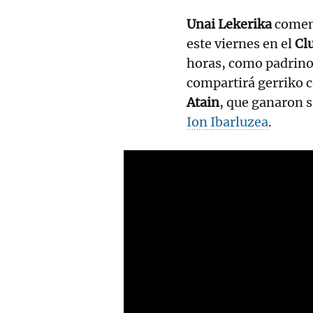
Unai Lekerika
comenz
este viernes en el
Cl
horas, como padrino 
compartirá gerriko 
Atain
, que ganaron 
Ion Ibarluzea
.