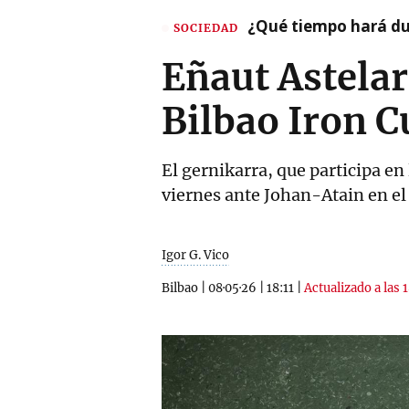
¿Qué tiempo hará dur
SOCIEDAD
Eñaut Astelar
Bilbao Iron C
El gernikarra, que participa en
viernes ante Johan-Atain en el
Igor G. Vico
Bilbao
|
08·05·26
|
18:11
|
Actualizado a las 