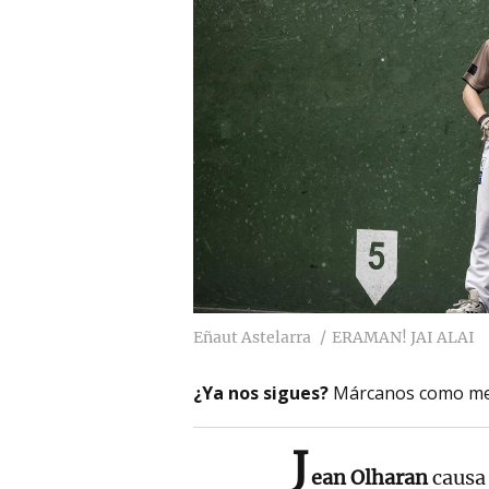
Eñaut Astelarra
ERAMAN! JAI ALAI
¿Ya nos sigues?
Márcanos como me
J
ean Olharan
causa