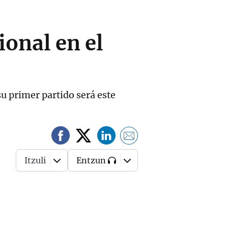
onal en el
su primer partido será este
Itzuli
Entzun