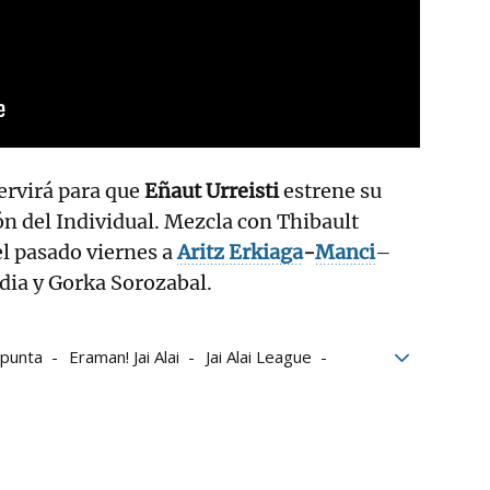
ervirá para que
Eñaut Urreisti
estrene su
n del Individual. Mezcla con Thibault
l pasado viernes a
Aritz Erkiaga
-
Manci
–
ndia y Gorka Sorozabal.
 punta
Eraman! Jai Alai
Jai Alai League
ron Cup
Xabier Barandika
Eñaut Urreisti
Laduche
Julen del Río
Jean Olharan
a
Eñaut Astelarra
Emeric Libois
enola
Frida Watkins