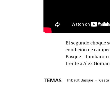
El segundo choque s
condición de campeó
Basque –tumbaron e
frente a Alex Goitia
TEMAS
Thibault Basque
Cesta
Gernika Jai Alai
Bilbao I
Ion Ibarluzea
Ludovic 
Unai Lekerika
Jon Zabal
Aritz Erkiaga
Elaia Gog