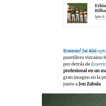
Erkia
Bilba
Igor G.
Eraman! Jai Alai
opta
puntillero vizcaino 
por detrás de
Emeri
profesional en un m
gran imagen en la pr
junto a
Jon Zabala
.