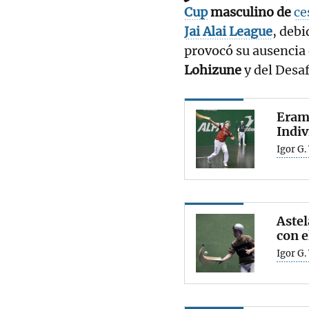
Cup
masculino de
ce
Jai Alai League
, debi
provocó su ausencia d
Lohizune
y del Desaf
Erama
Indiv
Igor G.
Astel
con e
Igor G.