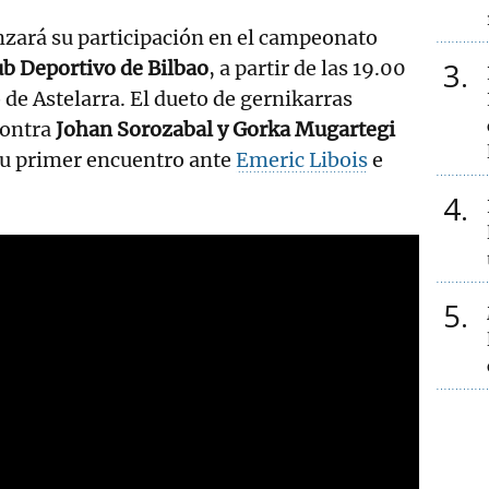
ará su participación en el campeonato
3
ub Deportivo de Bilbao
, a partir de las 19.00
de Astelarra. El dueto de gernikarras
contra
Johan Sorozabal y Gorka Mugartegi
su primer encuentro ante
Emeric Libois
e
4
5