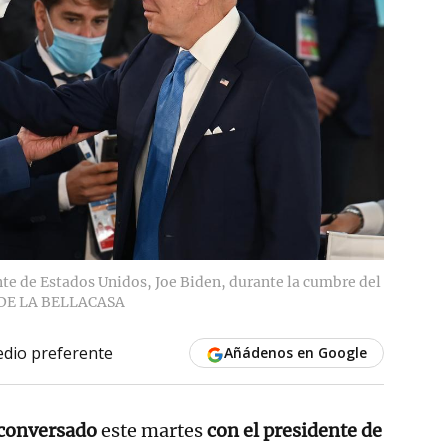
te de Estados Unidos, Joe Biden, durante la cumbre del
 DE LA BELLACASA
dio preferente
Añádenos en Google
 conversado
este martes
con el presidente de