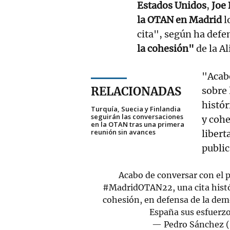
Estados Unidos
,
Joe
la OTAN en Madrid
l
cita", según ha defe
la cohesión"
de la Al
"Acabo
RELACIONADAS
sobre
histór
Turquía, Suecia y Finlandia
seguirán las conversaciones
y cohe
en la OTAN tras una primera
reunión sin avances
libert
public
Acabo de conversar con el 
#MadridOTAN22
, una cita his
cohesión, en defensa de la demo
España sus esfuerzo
— Pedro Sánchez 