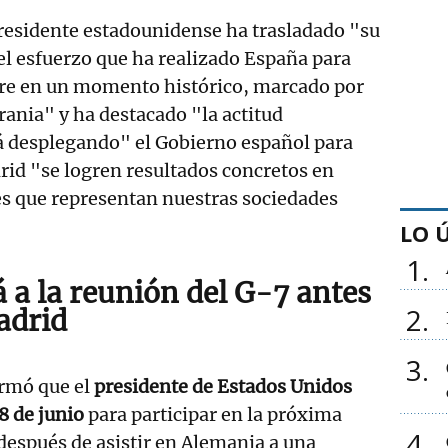
residente estadounidense ha trasladado "su
l esfuerzo que ha realizado España para
re en un momento histórico, marcado por
rania" y ha destacado "la actitud
tá desplegando" el Gobierno español para
drid "se logren resultados concretos en
es que representan nuestras sociedades
LO 
1
á a la reunión del G-7 antes
2
adrid
3
irmó que el
presidente de Estados Unidos
28 de junio
para participar en la próxima
4
espués de asistir en Alemania a una