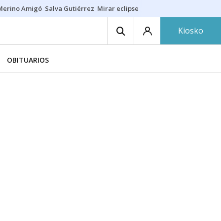
Merino Amigó
Salva Gutiérrez
Mirar eclipse
Iraola-Víctor
Ángel Eche
Kiosko
OBITUARIOS