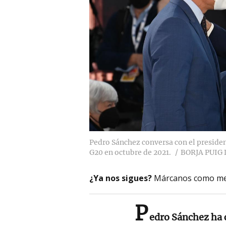
Pedro Sánchez conversa con el presiden
G20 en octubre de 2021.
BORJA PUIG
¿Ya nos sigues?
Márcanos como me
P
edro Sánchez ha