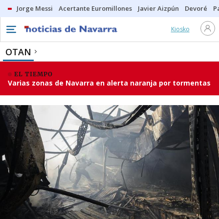
Jorge Messi
Acertante Euromillones
Javier Aizpún
Devoré
P
Kiosko
OTAN
EL TIEMPO
Varias zonas de Navarra en alerta naranja por tormentas