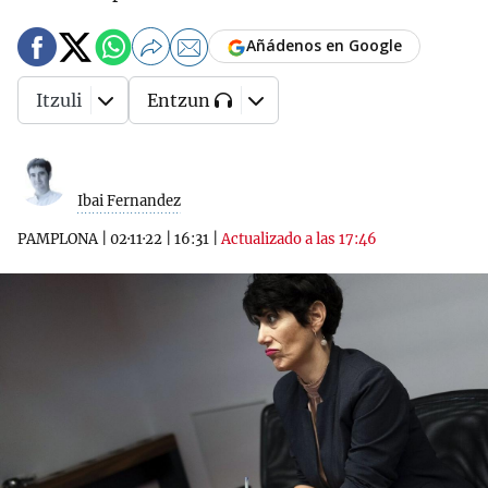
Añádenos en Google
Itzuli
Entzun
Ibai Fernandez
PAMPLONA
|
02·11·22
|
16:31
|
Actualizado a las 17:46