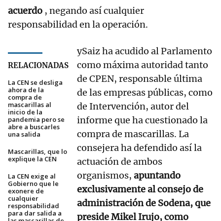
acuerdo
, negando así cualquier
responsabilidad en la operación.
ySaiz ha acudido al Parlamento
como máxima autoridad tanto
RELACIONADAS
de CPEN, responsable última
La CEN se desliga
ahora de la
de las empresas públicas, como
compra de
mascarillas al
de Intervención, autor del
inicio de la
informe que ha cuestionado la
pandemia pero se
abre a buscarles
compra de mascarillas. La
una salida
consejera ha defendido así la
Mascarillas, que lo
explique la CEN
actuación de ambos
organismos,
apuntando
La CEN exige al
Gobierno que le
exclusivamente al consejo de
exonere de
cualquier
administración de Sodena, que
responsabilidad
para dar salida a
preside Mikel Irujo, como
las mascarillas de