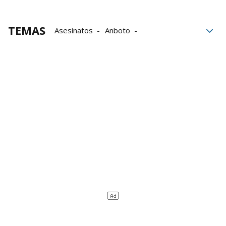
TEMAS
Asesinatos
Anboto
Miguel Ángel Blanco
secuestro
terrorismo
ETA