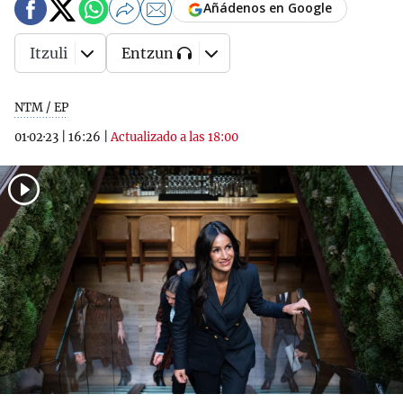
Añádenos en Google
Itzuli
Entzun
NTM / EP
01·02·23
|
16:26
|
Actualizado a las 18:00